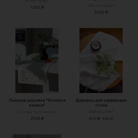
Вьём Гнездо
Villa Alehandra
1250 ₽
3200 ₽
Льняная дорожка "Иголки и
Дорожка для сервировки
калина"
стола
Оксана Чекучинова
МАМЫСАМИ
7500 ₽
610 ₽
670 ₽