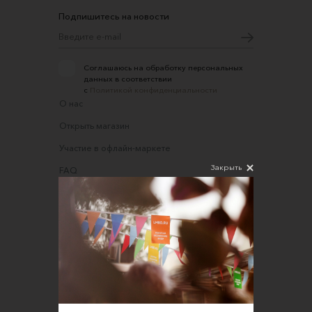
Подпишитесь на новости
Соглашаюсь на обработку персональных
данных в соответствии
с
Политикой конфиденциальности
О нас
Открыть магазин
Участие в офлайн-маркете
Закрыть
FAQ
Требования к фотографиям
Обратная связь
Соглашение об оказании услуг
Правила сайта
Оферта для продавцов
Оферта для покупателей