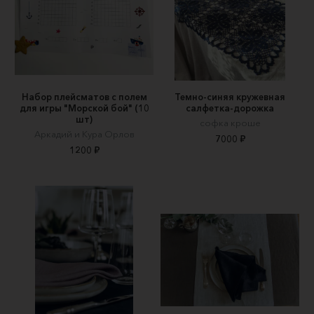
Набор плейсматов с полем
Темно-синяя кружевная
для игры "Морской бой" (10
салфетка-дорожка
шт)
софка кроше
Аркадий и Кура Орлов
7000 ₽
1200 ₽