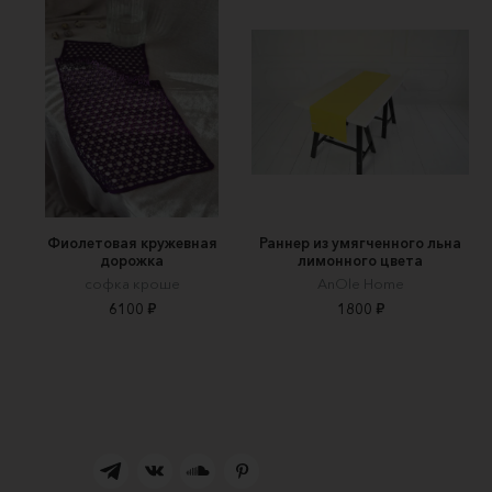
Фиолетовая кружевная
Раннер из умягченного льна
дорожка
лимонного цвета
софка кроше
AnOle Home
6100 ₽
1800 ₽