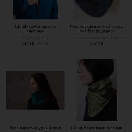
Шарф-труба серый в
Исландские цветные снуды
клеточку
by HEItt (т.джинс)
SNOODLYBRAND
Исландские цветные шарфики
2490 ₽
2990 ₽
4900 ₽
Вязаный изумрудный снуд
Шарф бархатный зеленый