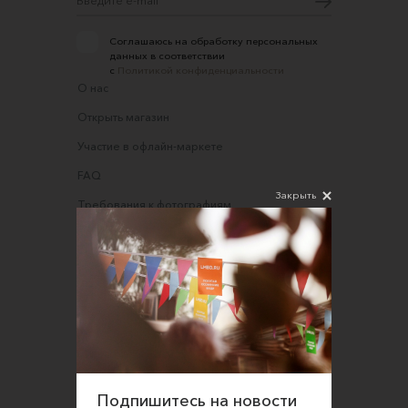
Соглашаюсь на обработку персональных
данных в соответствии
с
Политикой конфиденциальности
О нас
Открыть магазин
Участие в офлайн-маркете
FAQ
Закрыть
Требования к фотографиям
Обратная связь
Соглашение об оказании услуг
Правила сайта
Оферта для продавцов
Оферта для покупателей
Политика конфиденциальности
Подпишитесь на новости