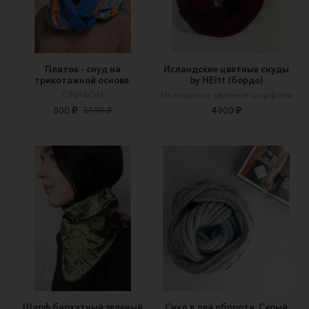
Платок - снуд на
Исландские цветные снуды
трикотажной основе.
by HEItt (бордо)
ONPAON
Исландские цветные шарфики
800 ₽
2100 ₽
4900 ₽
Шарф бархатный зеленый
Снуд в два оборота. Серый