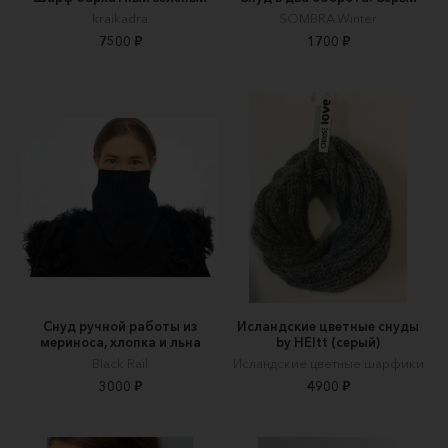
kraikadra
SOMBRA.Winter
7500 ₽
1700 ₽
Снуд ручной работы из
Исландские цветные снуды
мериноса, хлопка и льна
by HEItt (серый)
Black Rail
Исландские цветные шарфики
3000 ₽
4900 ₽