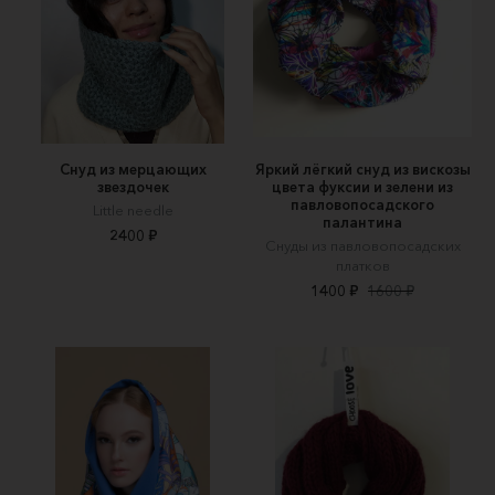
Снуд из мерцающих
Яркий лёгкий снуд из вискозы
звездочек
цвета фуксии и зелени из
павловопосадского
Little needle
палантина
2400 ₽
Снуды из павловопосадских
платков
1400 ₽
1600 ₽