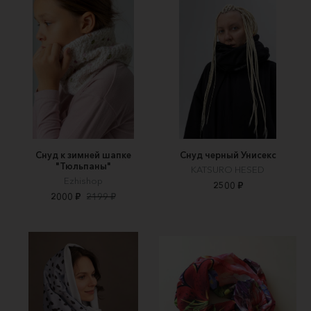
Снуд к зимней шапке
Снуд черный Унисекс
"Тюльпаны"
KATSURO HESED
Ezhishop
2500 ₽
2000 ₽
2199 ₽