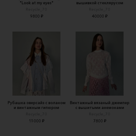
"Look at my eyes"
вышивкой стеклярусом
Recycle_70
Recycle_70
9800 ₽
40000 ₽
Рубашка оверсайз с воланом
Винтажный вязаный джемпер
и винтажным гипюром
с вышитыми анемонами
Recycle_70
Recycle_70
15000 ₽
7800 ₽