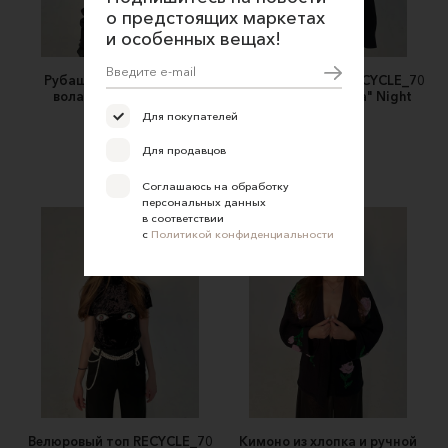
о предстоящих маркетах
и особенных вещах!
Рубашка RECYCLE_70 с
Черная рубашка RECYCLE_70
воланом и кружевом
из "мокрого шелка" Night
Garden
Для покупателей
Recycle_70
Recycle_70
15000 ₽
Для продавцов
16500 ₽
Соглашаюсь на обработку
персональных данных
в соответствии
с
Политикой конфиденциальности
Велюровый топ RECYCLE_70
Кимоно из хлопка и ручной