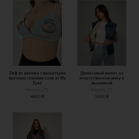
Лиф из денима с вышитыми
Джинсовый жилет на
вручную глазами Look at My
искусственном меху и
Eyes
вышивкой
Recycle_70
Recycle_70
4800 ₽
5600 ₽