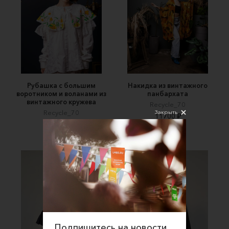
Рубашка с большим
Накидка из винтажного
воротником и воланами из
панбархата
винтажного кружева
Recycle_70
Закрыть
Recycle_70
11700 ₽
15000 ₽
Подпишитесь на новости