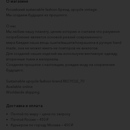
О магазине
Российский sustainable-fashion бренд, upcycle vintage.
Мы создаем будущее из прошлого.
О нас
Мы любим нашу планету, ценим историю и считаем что разумное 
потребление является основой реалий современного 
мира.Каждая наша вещь сшита/вышита/покрашена в ручную hand 
made, она не может иметь не повторов ни аналогов.
Для созданий наших изделий мы используем винтажную одежду, 
вторичные ткани и материалы.
Соединяя прошлое с настоящим, рождая моду на сохранение 
будущего.
Sustainable upcycle fashion brand RECYCLE_70
Available online
Worldwide shipping
Доставка и оплата
Почтой по миру — цена по запросу
Почтой России — 450 ₽
Курьером по городу Москва — 450 ₽