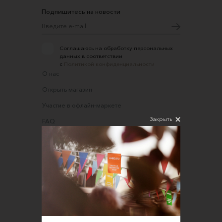
Подпишитесь на новости
Соглашаюсь на обработку персональных
данных в соответствии
с
Политикой конфиденциальности
О нас
Открыть магазин
Участие в офлайн-маркете
Закрыть
FAQ
Требования к фотографиям
Обратная связь
Соглашение об оказании услуг
Правила сайта
Оферта для продавцов
Оферта для покупателей