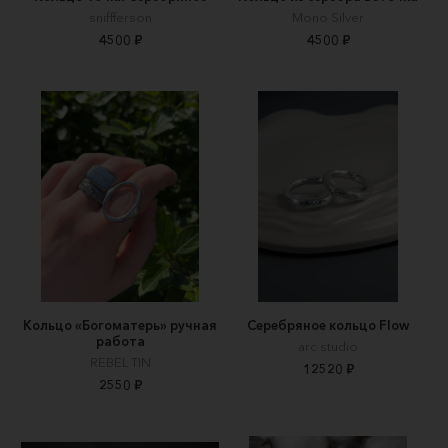
sniffferson
Mono Silver
4500 ₽
4500 ₽
Кольцо «Богоматерь» ручная
Серебряное кольцо Flow
работа
arc studio
REBEL TIN
12520 ₽
2550 ₽