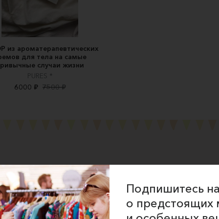
Р из ароматерапевтических
ремов для тела на самые
ривычные случаи жизни
PURES *
6000 ₽
7500 ₽
ние об оказании услуг
Подпишитесь на
 сайта
о предстоящих 
 для продавцов
и особенных ве
 для покупателей