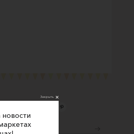
Закрыть
 новости
Подпишитесь на новости
маркетах
щах!