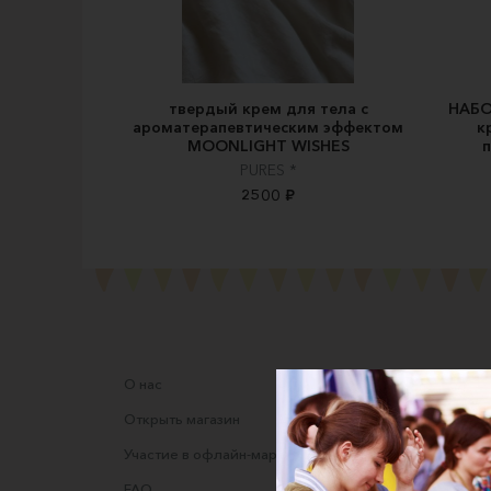
твердый крем для тела с
НАБО
ароматерапевтическим эффектом
к
MOONLIGHT WISHES
п
PURES *
2500 ₽
О нас
Соглаше
Открыть магазин
Правила
Участие в офлайн-маркете
Оферта
FAQ
Оферта