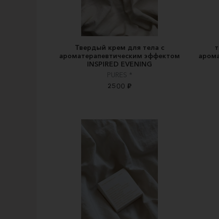
Твердый крем для тела с
т
ароматерапевтическим эффектом
аром
INSPIRED EVENING
PURES *
2500 ₽