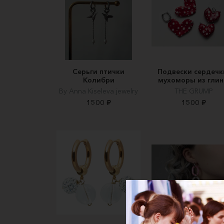
Серьги птички
Подвески сердечк
Колибри
мухоморы из гли
By Anna Kiseleva jewelry
THE GRUMP
1500 ₽
1500 ₽