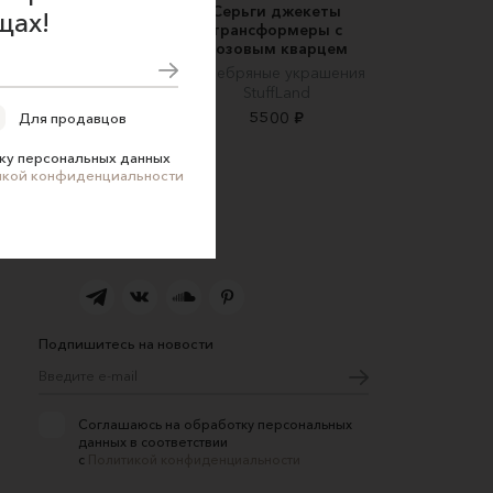
рьги-трансформеры
Серьги джекеты
щах!
с пушинками
трансформеры с
Одуванчика
розовым кварцем
FOLIEE
Серебряные украшения
StuffLand
5000 ₽
5500 ₽
Для продавцов
ку персональных данных
икой конфиденциальности
Подпишитесь на новости
Соглашаюсь на обработку персональных
данных в соответствии
с
Политикой конфиденциальности