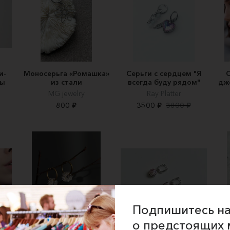
и-
Моносерьга «Ромашка»
Серьги с сердцем "Я
С
ны
из стали
всегда буду рядом"
дж
MG jewelry
Ray Platter
800 ₽
3500 ₽
3800 ₽
Подпишитесь на
о предстоящих 