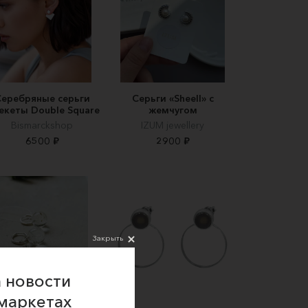
еребряные серьги
Серьги «Sheell» с
екеты Double Square
жемчугом
Bismarckshop
IZUM jewellery
6500 ₽
2900 ₽
Закрыть
 новости
маркетах