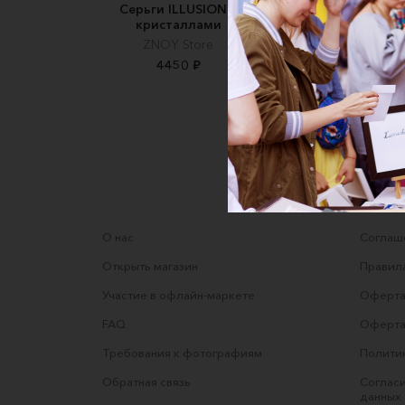
Серьги ILLUSION с
Серьги из бисер
кристаллами
"Палестина"
ZNOY Store
Anna Golubeva
Embroidery
4450 ₽
2500 ₽
О нас
Соглаше
Открыть магазин
Правила
Участие в офлайн-маркете
Оферта
FAQ
Оферта
Требования к фотографиям
Полити
Обратная связь
Согласи
данных