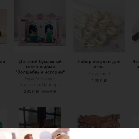
мя
Детский бумажный
Набор посудки для
Вя
театр-ширма
игры
"Волшебные истории"
Drevosmart
Paper's murmur.
1950 ₽
Блокноты. Планеры
2950 ₽
3350 ₽