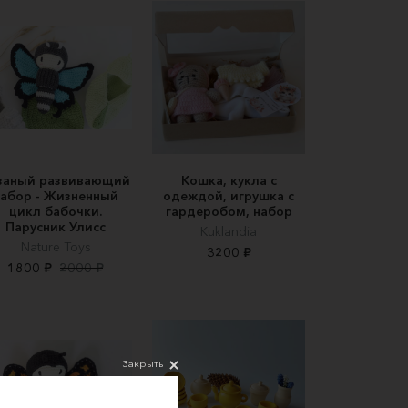
заный развивающий
Кошка, кукла с
набор - Жизненный
одеждой, игрушка с
цикл бабочки.
гардеробом, набор
Парусник Улисс
Kuklandia
Nature Toys
3200 ₽
1800 ₽
2000 ₽
Закрыть