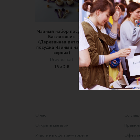
Чайный набор посуды
Пазл "Озеро/Океа
Баклажаник
двухсторонний
(Деревянная детская
Детские пазлы Heide
посудка Чайный набор
1800 ₽
сервиз)
Drevosmart
1950 ₽
О нас
Соглаше
Открыть магазин
Правила
Участие в офлайн-маркете
Оферта