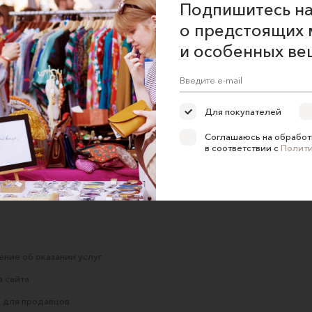
Подпишитесь на
о предстоящих 
и особенных ве
н"
Подставка малая
Пазл из натурального
Вя
деревянная
бука ДИНОЗАВРЫ
ци
tik
ТОЧДРЕВ - Искусство из
Мамиму
дерева
Для покупателей
1990 ₽
1450 ₽
1500 ₽
Соглашаюсь на обработ
в соответствии с
Полит
ние об оказании услуг
 сайта
 для продавцов