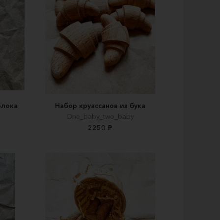
олока
Набор круассанов из бука
One_baby_two_baby
2250 ₽