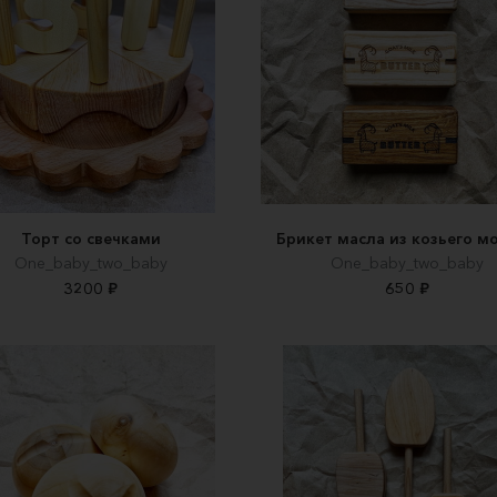
Торт со свечками
Брикет масла из козьего м
One_baby_two_baby
One_baby_two_baby
3200 ₽
650 ₽