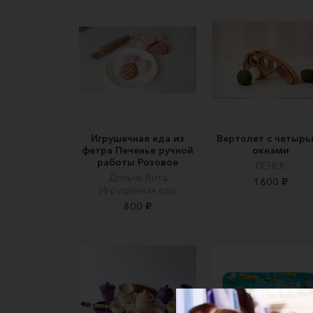
Игрушечная еда из
Вертолет с четырь
фетра Печенье ручной
окнами
работы Розовое
ПЕНЁК
Дольчк Вита
1600 ₽
Игрушечная еда
800 ₽