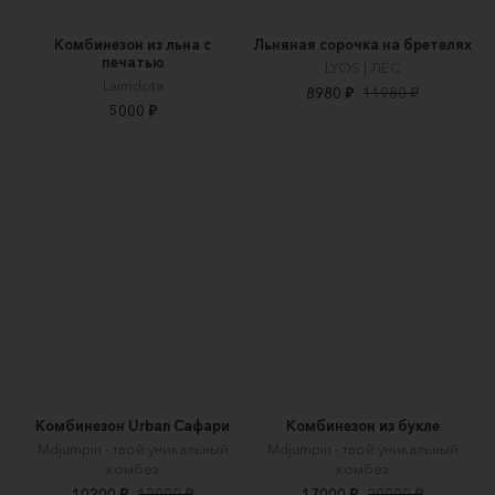
Комбинезон из льна с
Льняная сорочка на бретелях
печатью
LYOS | ЛЁС
Laimdota
8980 ₽
11980 ₽
5000 ₽
Комбинезон Urban Сафари
Комбинезон из букле
Mdjumpin - твой уникальный
Mdjumpin - твой уникальный
комбез
комбез
10200 ₽
12000 ₽
17000 ₽
20000 ₽