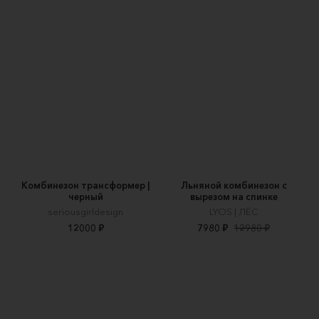
Комбинезон трансформер |
Льняной комбинезон с
черный
вырезом на спинке
seriousgirldesign
LYOS | ЛЁС
12000 ₽
7980 ₽
12980 ₽