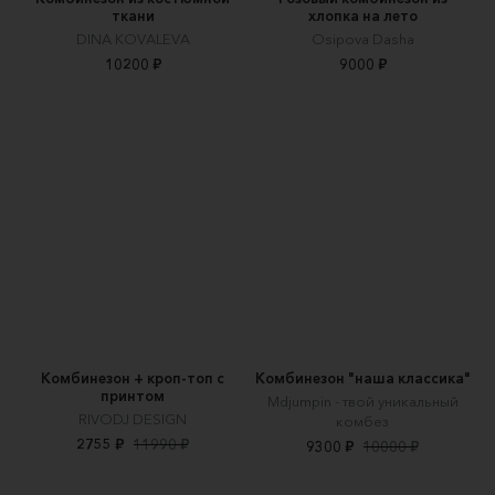
ткани
хлопка на лето
DINA KOVALEVA
Osipova Dasha
10200 ₽
9000 ₽
Комбинезон + кроп-топ с
Комбинезон "наша классика"
принтом
Mdjumpin - твой уникальный
RIVODJ DESIGN
комбез
2755 ₽
11990 ₽
9300 ₽
10000 ₽