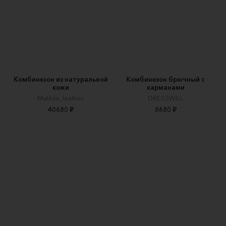
Комбинезон из натуральной
Комбинезон брючный с
кожи
карманами
Matilda_leather
DRESSWILL
40680 ₽
8680 ₽