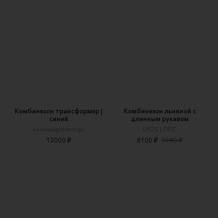
Комбинезон трансформер |
Комбинезон льняной с
синий
длинным рукавом
seriousgirldesign
LYOS | ЛЁС
12000 ₽
8100 ₽
9980 ₽