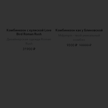
Комбинезон с кулиской Love
Комбинезон как у Блиновской
Bird Roman Rush
Mdjumpin - твой уникальный
Дизайнерская одежда Roman
комбез
Rush
9300 ₽
10000 ₽
31900 ₽