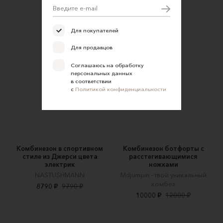
5000 ₽
4200 ₽
Для покупателей
Для продавцов
Соглашаюсь на обработку
персональных данных
в соответствии
с
Политикой конфиденциальности
Комбинезон в спортивном
Комбинезон ботфорты с
стиле из Джерси цвета
расстегивающимися
электрик
ножками
NASTUSHMANN
Mdjumpin - твой уникальный
комбез
8790 ₽
9790 ₽
10000 ₽
12000 ₽