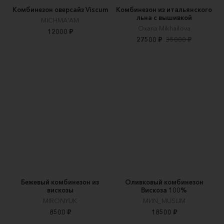
Комбинезон оверсайз Viscum
Комбинезон из итальянского
льна с вышивкой
MICHMA'AM
Oxana Mikhailova
12000 ₽
27500 ₽
35000 ₽
Бежевый комбинезон из
Оливковый комбинезон
вискозы
Вискоза 100%
MIRONYUK
МИN_MUSLIM
8500 ₽
18500 ₽