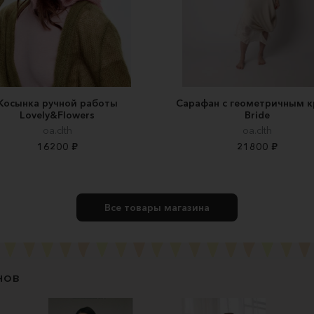
Косынка ручной работы
Сарафан с геометричным 
Lovely&Flowers
Bride
oa.clth
oa.clth
16200 ₽
21800 ₽
Все товары магазина
нов