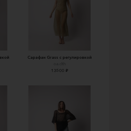
овкой
Сарафан Grass с регулировкой
oa.clth
13500 ₽