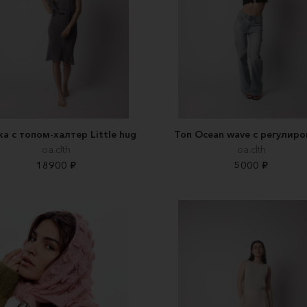
ка с топом-халтер Little hug
Топ Ocean wave с регулир
oa.clth
oa.clth
18900 ₽
5000 ₽