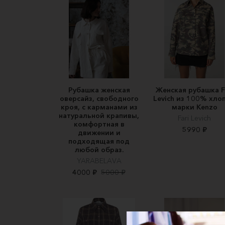
Рубашка женская
Женская рубашка F
оверсайз, свободного
Levich из 100% хлоп
кроя, с карманами из
марки Kenzo
натуральной крапивы,
Fari Levich
комфортная в
5990 ₽
движении и
подходящая под
любой образ.
YARABELAVA
4000 ₽
5000 ₽