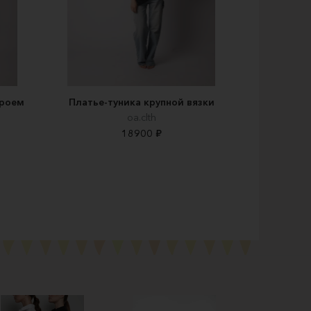
кроем
Платье-туника крупной вязки
oa.clth
18900 ₽