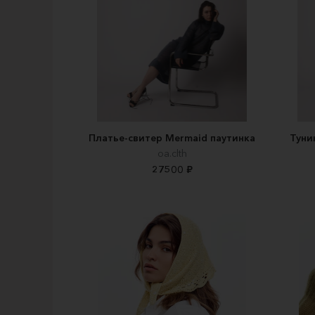
Платье-свитер Mermaid паутинка
Туни
oa.clth
27500 ₽