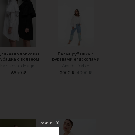
линная хлопковая
Белая рубашка с
рубашка с воланом
рукавами епископами
Kazakova_designs
Ami du Diable
6850 ₽
3000 ₽
4000 ₽
Закрыть