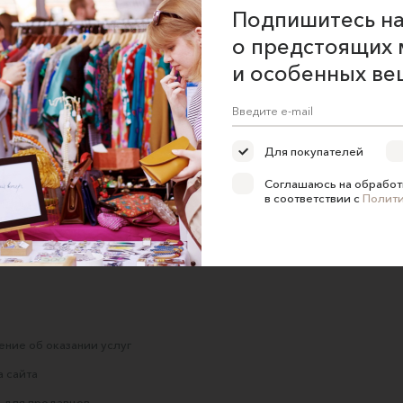
Подпишитесь на
о предстоящих 
и особенных ве
Рубашка длинная
Женская рубашка из
Ц»
Сойер, бежевый
100%-го льна
Для покупателей
A
ALOELOVE
PêcheandBeige
Соглашаюсь на обработ
7500 ₽
16000 ₽
в соответствии с
Полит
ние об оказании услуг
 сайта
 для продавцов