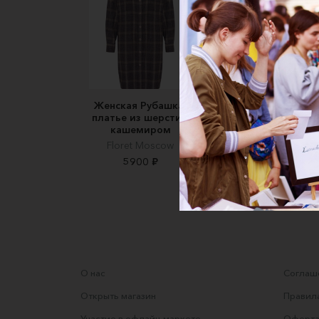
Женская Рубашка-
РУБАШКА
платье из шерсти с
«МАЛЕНЬКИЙ ПРИН
кашемиром
ARINA GEORGIEV
Floret Moscow
design
5900 ₽
8250 ₽
О нас
Соглаше
Открыть магазин
Правила
Участие в офлайн-маркете
Оферта