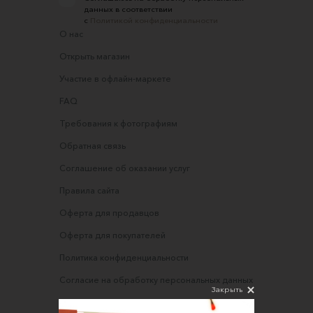
данных в соответствии
с
Политикой конфиденциальности
О нас
Открыть магазин
Участие в офлайн-маркете
FAQ
Требования к фотографиям
Обратная связь
Соглашение об оказании услуг
Правила сайта
Оферта для продавцов
Оферта для покупателей
Политика конфиденциальности
Согласие на обработку персональных данных
Закрыть