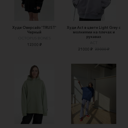
Худи Оверсайз 'TRUST'
Худи Act в цвете Light Grey c
Черный
молниями на плечах и
рукавах
OCTOPUS BONES
ACT
12300 ₽
21000 ₽
23000 ₽