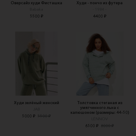
Оверсайз худи Фисташка
Худи - пончо из футера
Babaka
- 1984 -
5500 ₽
4400 ₽
Худи зелёный женский
Толстовка стеганая из
умягченного льна с
JAB
капюшоном (размеры: 44-50)
5000 ₽
5500 ₽
LЁNNOV
6500 ₽
8000 ₽