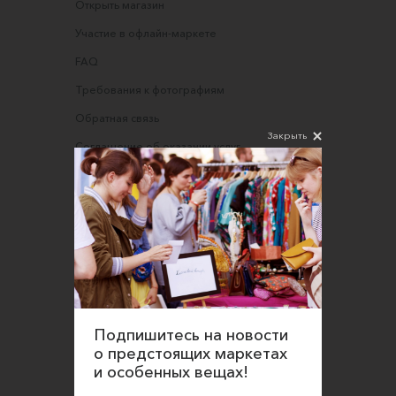
Открыть магазин
Участие в офлайн-маркете
FAQ
Требования к фотографиям
Обратная связь
Закрыть
Соглашение об оказании услуг
Правила сайта
Оферта для продавцов
Оферта для покупателей
Политика конфиденциальности
Согласие на обработку персональных данных
Подпишитесь на новости
о предстоящих маркетах
и особенных вещах!