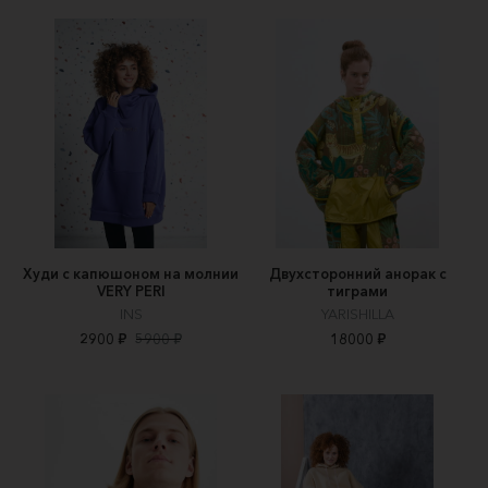
Худи с капюшоном на молнии
Двухсторонний анорак с
VERY PERI
тиграми
INS
YARISHILLA
2900 ₽
5900 ₽
18000 ₽