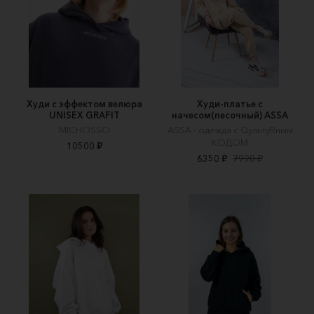
Худи с эффектом велюра
Худи-платье с
UNISEX GRAFIT
начесом(песочный) ASSA
MICHOSSO
ASSA - одежда с QультуRным
КОДОМ
10500 ₽
6350 ₽
7990 ₽