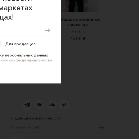
маркетах
щах!
енская рубашка из
Рубашка половинки
100%-го льна
навсегда
PêcheandBeige
Two Life
16000 ₽
4500 ₽
Для продавцов
ку персональных данных
икой конфиденциальности
Подпишитесь на новости