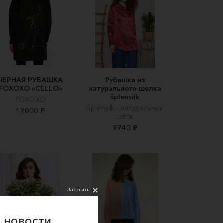
ЧЕРНАЯ РУБАШКА
Рубашка из
FOXOXO «CELLO»
натурального шелка
Splensilk
FOXOXO
Splensilk - натуральный
12000 ₽
шёлк
9740 ₽
Закрыть
 новости