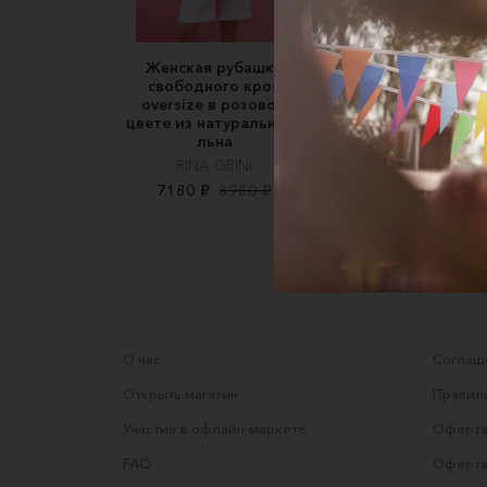
Женская рубашка
Белая рубашка и
свободного кроя
100% умягченног
oversize в розовом
льна
цвете из натурального
DJUTA
льна
7500 ₽
RINA GRINI
7180 ₽
8980 ₽
О нас
Соглаше
Открыть магазин
Правила
Участие в офлайн-маркете
Оферта
FAQ
Оферта