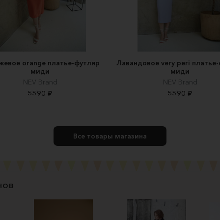
жевое orange платье-футляр
Лавандовое very peri платье
миди
миди
NEV Brand
NEV Brand
5590 ₽
5590 ₽
Все товары магазина
нов