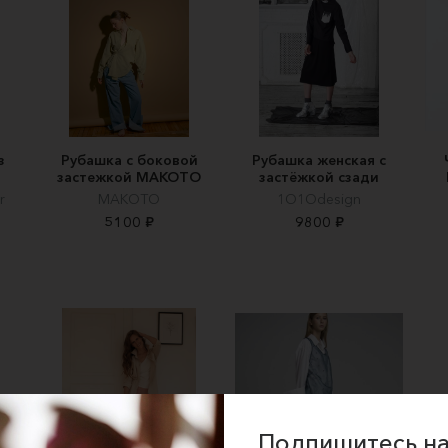
з
Рубашка с боковой
Рубашка женская с
застежкой МАКОТО
застёжкой сзади
r
MAKOTO
1O1Odesign
5100 ₽
9800 ₽
Подпишитесь на