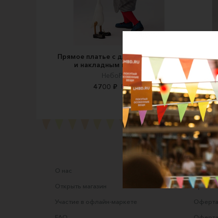
Прямое платье с длинным рукавом
Гол
и накладным воротником
НебоРечка
4700 ₽
5130 ₽
О нас
Соглаше
Открыть магазин
Правила
Участие в офлайн-маркете
Оферта
FAQ
Оферта