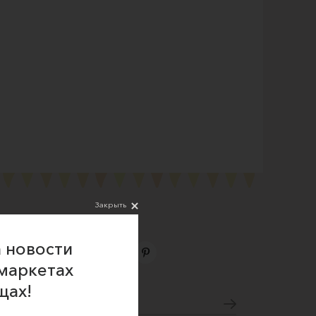
Закрыть
 новости
маркетах
Подпишитесь на новости
щах!