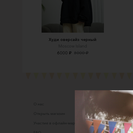
Худи оверсайз черный
Moscow Island
6000 ₽
8000 ₽
О нас
Соглаше
Открыть магазин
Правила
Участие в офлайн-маркете
Оферта
FAQ
Оферта