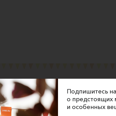
Подпишитесь на
ние об оказании услуг
о предстоящих 
 сайта
и особенных ве
 для продавцов
 для покупателей