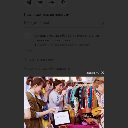
Подпишитесь на новости
Соглашаюсь на обработку персональных
данных в соответствии
с
Политикой конфиденциальности
О нас
Открыть магазин
Участие в офлайн-маркете
Закрыть
FAQ
Требования к фотографиям
Обратная связь
Соглашение об оказании услуг
Правила сайта
Оферта для продавцов