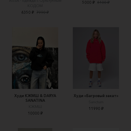
ASSA - одежда с QультуRным
5000 ₽
6100 ₽
КОДОМ
6350 ₽
7990 ₽
Худи КЖМШ & DARYA
Худи «Багровый закат»
SANATINA
Sanctum
КЖМШ
11990 ₽
10000 ₽