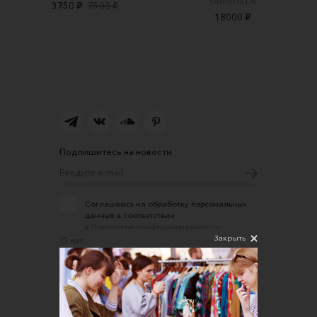
YARISHILLA
3750 ₽
7500 ₽
18000 ₽
Подпишитесь на новости
Соглашаюсь на обработку персональных
данных в соответствии
с
Политикой конфиденциальности
Закрыть
О нас
Открыть магазин
Участие в офлайн-маркете
FAQ