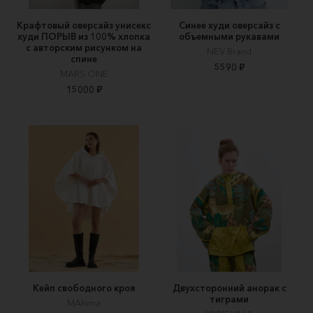
Крафтовый оверсайз унисекс
Синее худи оверсайз с
худи ПОРЫВ из 100% хлопка
объемными рукавами
с авторским рисунком на
NEV Brand
спине
5590 ₽
MARS ONE
15000 ₽
Кейп свободного кроя
Двухсторонний анорак с
тиграми
MAhima