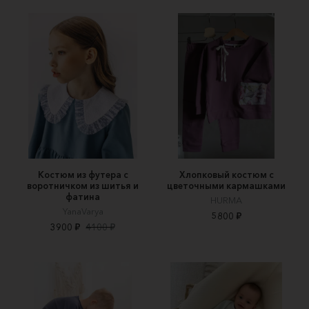
Костюм из футера с
Хлопковый костюм с
воротничком из шитья и
цветочными кармашками
фатина
HURMA
YanaVarya
5800 ₽
3900 ₽
4100 ₽