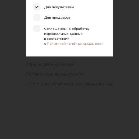
FAQ
Для покупателей
Требования к фотографиям
Для продавцов
Обратная связь
Соглашаюсь на обработку
персональных данных
Соглашение об оказании услуг
в соответствии
с
Политикой конфиденциальности
Правила сайта
Оферта для продавцов
Оферта для покупателей
Политика конфиденциальности
Согласие на обработку персональных данных