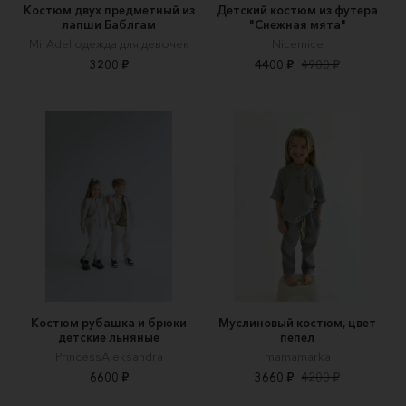
Костюм двух предметный из
Детский костюм из футера
лапши Баблгам
"Снежная мята"
MirAdel одежда для девочек
Nicemice
3200 ₽
4400 ₽
4900 ₽
Костюм рубашка и брюки
Муслиновый костюм, цвет
детские льняные
пепел
PrincessAleksandra
mamamarka
6600 ₽
3660 ₽
4200 ₽