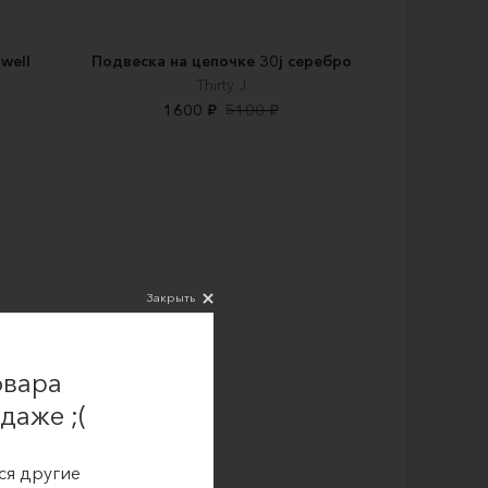
well
Подвеска на цепочке 30j серебро
Thirty J
1600 ₽
5100 ₽
Закрыть
овара
даже ;(
ся другие