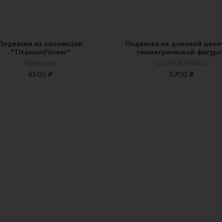
Подвески из коллекции
Подвеска на длинной цепо
"TitaniumFlower"
геометрической фигур
Flyinhome
CLOVER.THINGS
6500 ₽
5700 ₽