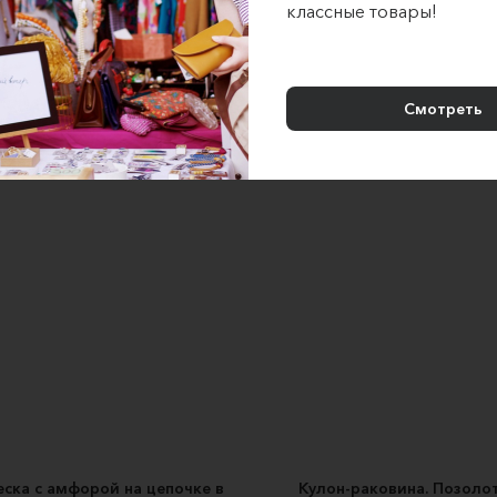
классные товары!
Кулон Игуана Серебро
Кулон-ракушка на цепочке/
sniffferson
HOTTYITEM
3500 ₽
2500 ₽
Смотреть
ска с амфорой на цепочке в
Кулон-раковина. Позолот