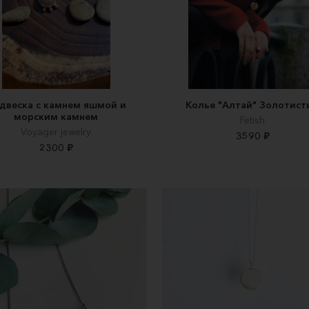
двеска с камнем яшмой и
Колье "Алтай" Золотист
морским камнем
Fetish
Voyager jewelry
3590 ₽
2300 ₽