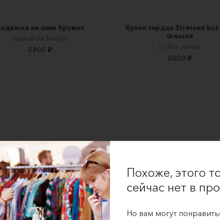
одвеска на шею Кружок
Кулон сердце Stressed but 
dressed
Jacaranda Mexico
I'mfine jewels
2800 ₽
8000 ₽
Похоже, этого т
сейчас нет в про
Но вам могут понравить