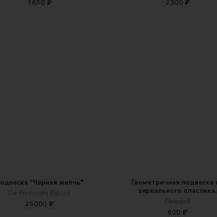
1650 ₽
2300 ₽
одвеска "Чёрная желчь"
Геометричная подвеска 
зеркального пластика.
De Profundis Pieces
Plexidoll
25000 ₽
800 ₽