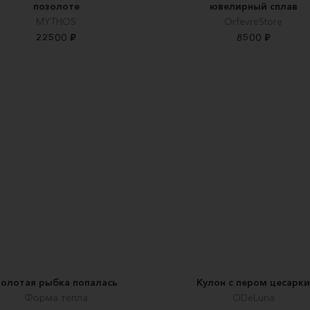
позолоте
ювелирный сплав
MYTHOS
OrfevreStore
22500 ₽
8500 ₽
Золотая рыбка попалась
Кулон с пером цесарк
Форма тепла
ODeLuna