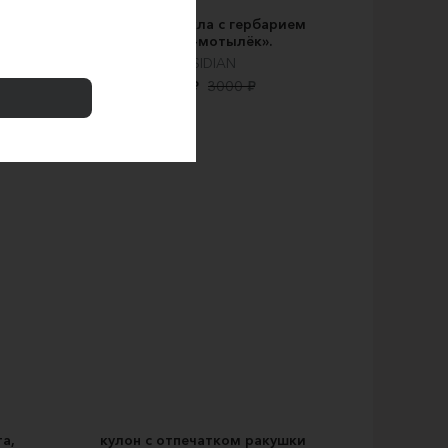
шнурке
Кулон из стекла с гербарием
«Цветок-мотылёк».
OBSIDIAN
2500 ₽
3000 ₽
а,
кулон с отпечатком ракушки