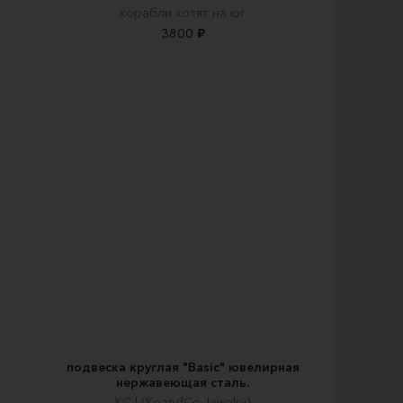
корабли хотят на юг
3800 ₽
и
подвеска круглая "Basic" ювелирная
нержавеющая сталь.
KCJ (KoandCo.Jewelry)