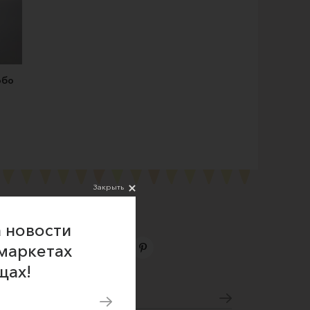
обо
Закрыть
 новости
маркетах
щах!
Подпишитесь на новости