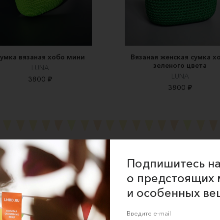
умка вязаная хобо мини
Вязаная женская сумка х
зеленого цвета
LUNA
LUNA
3800 ₽
3800 ₽
Подпишитесь на
ние об оказании услуг
о предстоящих 
 сайта
и особенных ве
 для продавцов
 для покупателей