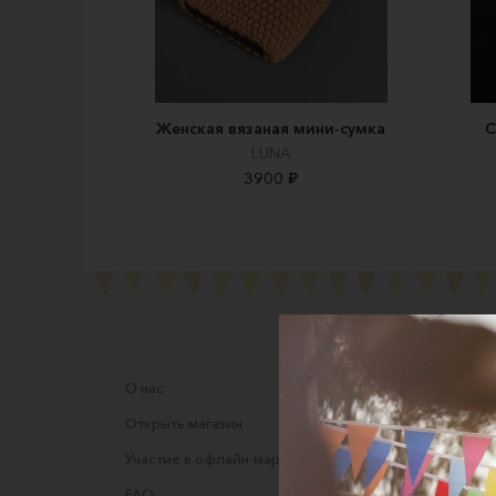
Женская вязаная мини-сумка
С
LUNA
3900 ₽
О нас
Соглаше
Открыть магазин
Правила
Участие в офлайн-маркете
Оферта
FAQ
Оферта