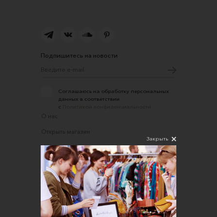
Подпишитесь на новости
Соглашаюсь на обработку персональных
данных в соответствии
с
Политикой конфиденциальности
О нас
Открыть магазин
Закрыть
Участие в офлайн-маркете
FAQ
Требования к фотографиям
Обратная связь
Соглашение об оказании услуг