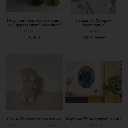
Новогодний набор туми иши
Открытка "Вопреки
из 8 деревянных "камешков"
расстоянию"
N'eco Shop
KR&ML
1500 ₽
120 ₽
165 ₽
Свеча Женское тело в топике
Картина "Горы вокруг", акрил
candle_sachet ЭКО подарки
Miyuto art