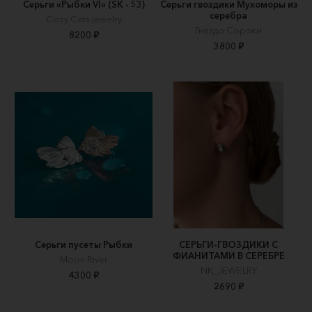
Серьги «Рыбки VI» (SK - 53)
Серьги гвоздики Мухоморы из
серебра
Cozy Cats jewelry
Гнездо Сороки
8200 ₽
3800 ₽
Серьги пусеты Рыбки
СЕРЬГИ-ГВОЗДИКИ С
ФИАНИТАМИ В СЕРЕБРЕ
Moon River
NK_JEWELRY
4300 ₽
2690 ₽