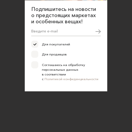
Оферта для покупателей
Подпишитесь на новости
Политика конфиденциальности
о предстоящих маркетах
и особенных вещах!
Согласие на обработку персональных данных
Для покупателей
Для продавцов
Соглашаюсь на обработку
персональных данных
в соответствии
с
Политикой конфиденциальности