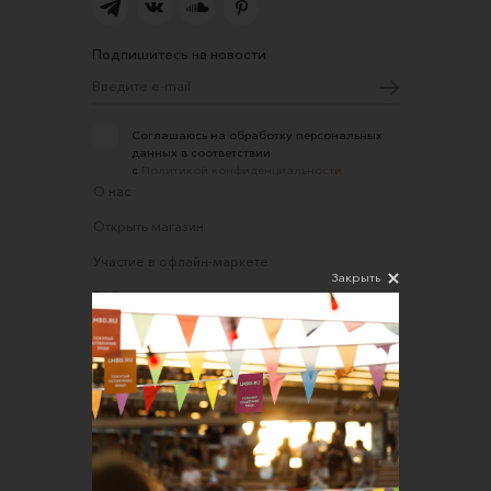
Подпишитесь на новости
Соглашаюсь на обработку персональных
данных в соответствии
с
Политикой конфиденциальности
О нас
Открыть магазин
Участие в офлайн-маркете
Закрыть
FAQ
Требования к фотографиям
Обратная связь
Соглашение об оказании услуг
Правила сайта
Оферта для продавцов