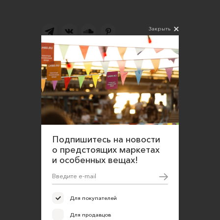
Закрыть
Подпишитесь на новости
Соглашаюсь на обработку персональных
данных в соответствии
с
Политикой конфиденциальности
О нас
Открыть магазин
Подпишитесь на новости
Участие в офлайн-маркете
о предстоящих маркетах
и особенных вещах!
FAQ
Требования к фотографиям
Обратная связь
Для покупателей
Соглашение об оказании услуг
Для продавцов