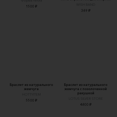
Форма тепла
WISH BAND
1500 ₽
369 ₽
Браслет из натурального
Браслет из натурального
жемчуга
жемчуга с позолоченной
ракушкой
HOTTYITEM
LOTUS SILVER STORE
5500 ₽
4800 ₽