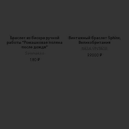
Браслет из бисера ручной
Винтажный браслет Sphinx,
работы "Ромашковая поляна
Великобритания
после дождя"
BASA VINTAGE
Sammakko
22000 ₽
180 ₽