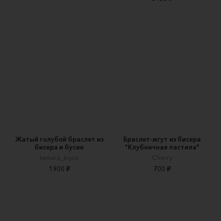
Жатый голубой браслет из
Браслет-жгут из бисера
бисера и бусин
"Клубничная пастила"
tamara_bijou
Сherry
1900 ₽
700 ₽