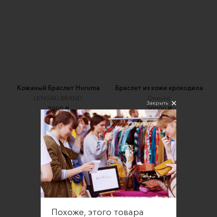
Кожаный Браслет Huruma
Браслет из кожи крокодила
LENGAU.BRAND
Oneunit
Закрыть
3990 ₽
20000 ₽
Похоже, этого товара