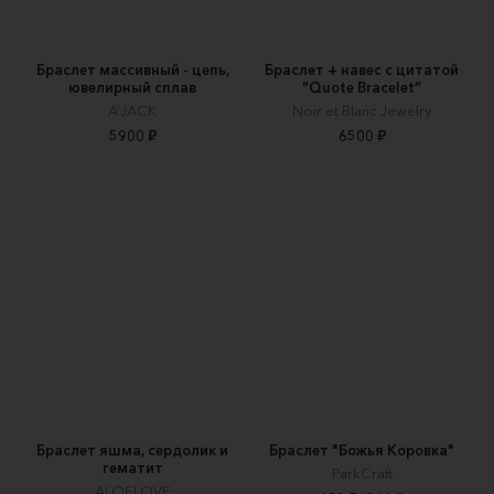
Браслет массивный - цепь,
Браслет + навес с цитатой
ювелирный сплав
“Quote Bracelet”
A’JACK
Noir et Blanc Jewelry
5900 ₽
6500 ₽
Браслет яшма, сердолик и
Браслет "Божья Коровка"
гематит
ParkCraft
ALOELOVE