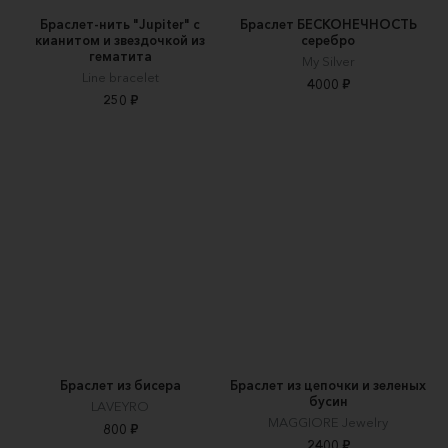
Браслет-нить "Jupiter" с
Браслет БЕСКОНЕЧНОСТЬ
кианитом и звездочкой из
серебро
гематита
My Silver
Line bracelet
4000 ₽
250 ₽
Браслет из бисера
Браслет из цепочки и зеленых
бусин
LAVEYRO
MAGGIORE Jewelry
800 ₽
2400 ₽