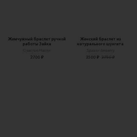
Жемчужный браслет ручной
Женский браслет из
работы Зайка
натурального шунгита
Счастье Насти
Spakoi Jewelry
2700 ₽
2500 ₽
2750 ₽