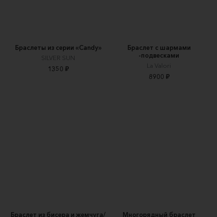
Браслеты из серии «Candy»
Браслет с шармами
-подвесками
SILVER SUN
La Valori
1350 ₽
8900 ₽
Браслет из бисера и жемчуга/
Многорядный браслет