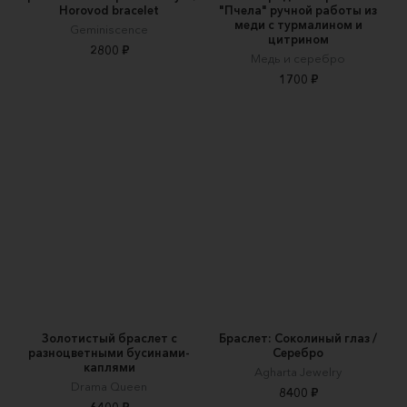
Horovod bracelet
"Пчела" ручной работы из
меди с турмалином и
Geminiscence
цитрином
2800 ₽
Медь и серебро
1700 ₽
Золотистый браслет с
Браслет: Соколиный глаз /
разноцветными бусинами-
Серебро
каплями
Agharta Jewelry
Drama Queen
8400 ₽
6400 ₽