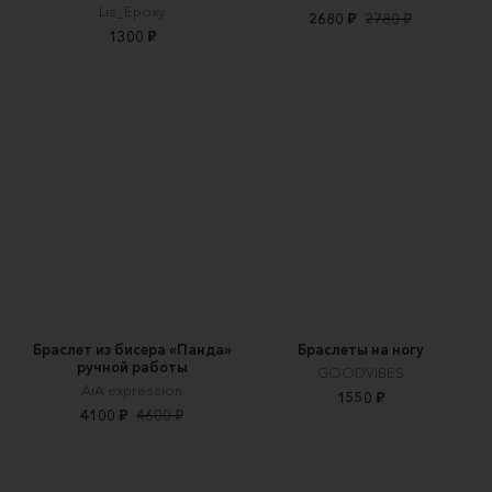
Lis_Epoxy
2680 ₽
2780 ₽
1300 ₽
Браслет из бисера «Панда»
Браслеты на ногу
ручной работы
GOODVIBES
AiA expression
1550 ₽
4100 ₽
4600 ₽