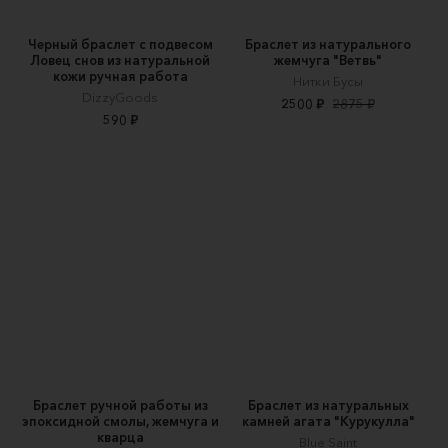
Черный браслет с подвесом
Браслет из натурального
Ловец снов из натуральной
жемчуга "Ветвь"
кожи ручная работа
Нитки Бусы
DizzyGoods
2500 ₽
2875 ₽
590 ₽
Браслет ручной работы из
Браслет из натуральных
эпоксидной смолы, жемчуга и
камней агата "Курукулла"
кварца
Blue Saint