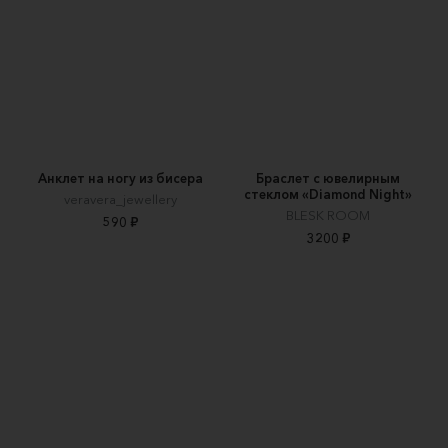
Анклет на ногу из бисера
Браслет с ювелирным
стеклом «Diamond Night»
veravera_jewellery
BLESK ROOM
590 ₽
3200 ₽