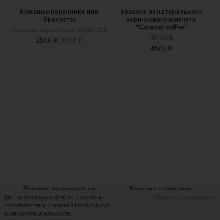
Кожаные наручники или
Браслет из натурального
браслеты
коричневого жемчуга
"Caramel coffee"
Кожаные аксессуары SHALOSTI
NEYAME
2500 ₽
3000 ₽
4500 ₽
Браслет из граната на
Браслет с цветами:
резинке
экозамша, бисер и бронза
Мы используем файлы cookie в
Принять и закрыть
соответствии с нашей
Политикой
Casper Jewels
·S·I·N·G·U·L·A·
конфиденциальности
950 ₽
1500 ₽