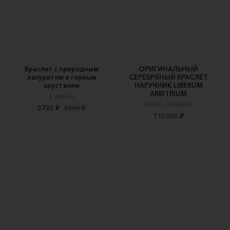
Браслет с природным
ОРИГИНАЛЬНЫЙ
лазуритом и горным
СЕРЕБРЯНЫЙ БРАСЛЕТ
хрусталем
НАРУЧНИК LIBERUM
ARBITRIUM
L'attrice
THING JEWELRY
3790 ₽
3890 ₽
115000 ₽