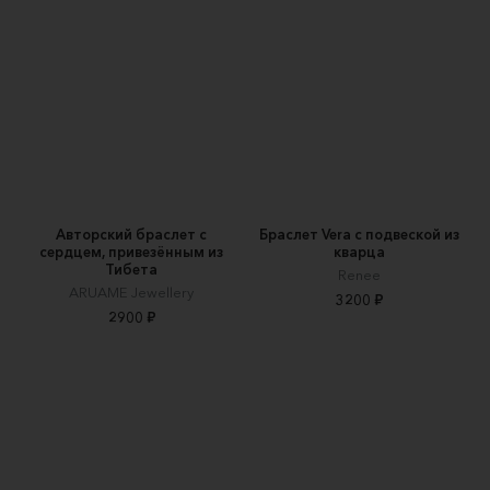
Авторский браслет с
Браслет Vera с подвеской из
сердцем, привезённым из
кварца
Тибета
Renee
ARUAME Jewellery
3200 ₽
2900 ₽