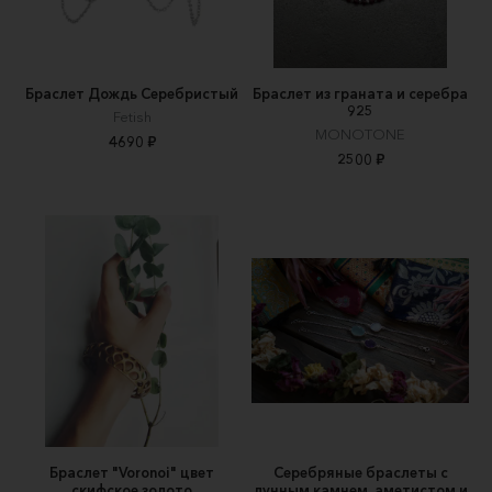
Браслет Дождь Серебристый
Браслет из граната и серебра
925
Fetish
MONOTONE
4690 ₽
2500 ₽
Браслет "Voronoi" цвет
Серебряные браслеты с
скифское золото
лунным камнем, аметистом и