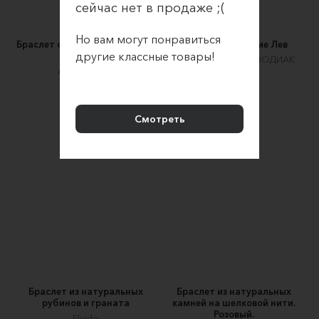
сейчас нет в продаже ;(
Но вам могут понравиться
Браслет с розовым кварцем и
Браслет Созвездие Лев
другие классные товары!
мрамором
ZODIAC BRASLET | ЗОДИАК
Арт-бутик YK
БРАСЛЕТ
1400 ₽
3900 ₽
Смотреть
Браслет из натуральных
Браслет из натуральных
рубинов и граната
камней на шелковой нити.
Розовый.
Fluido