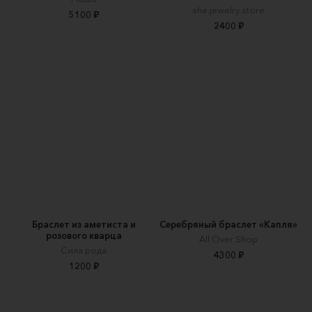
she.jewelry.store
5100 ₽
2400 ₽
Браслет из аметиста и
Серебряный браслет «Капля»
розового кварца
All Over Shop
Сила рода
4300 ₽
1200 ₽