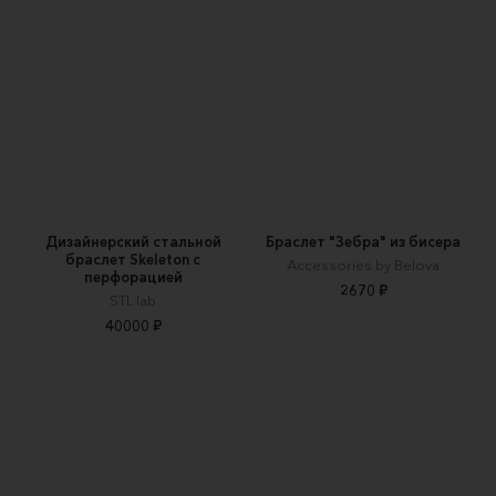
Дизайнерский стальной
Браслет "Зебра" из бисера
браслет Skeleton с
Accessories by Belova
перфорацией
2670 ₽
STL lab
40000 ₽