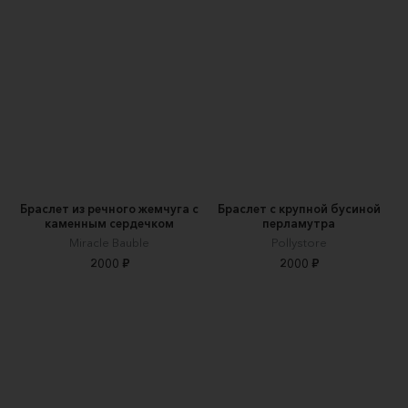
Браслет из речного жемчуга с
Браслет с крупной бусиной
каменным сердечком
перламутра
Miracle Bauble
Pollystore
2000 ₽
2000 ₽