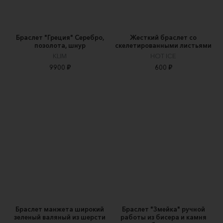
Браслет "Греция" Серебро,
Жесткий браслет со
позолота, шнур
скелетированными листьями
KLIM
HOT ICE
9900 ₽
600 ₽
Браслет манжета широкий
Браслет "Змейка" ручной
зеленый валяный из шерсти
работы из бисера и камня