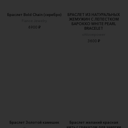
Браслет Bold Chain (серебро)
БРАСЛЕТ ИЗ НАТУРАЛЬНЫХ
ЖЕМУЖИН С ЛЕПЕСТКОМ
Fiance Jewelry
БАРОККО WHITE PEARL
6900 ₽
BRACELET
ohlovepower
3600 ₽
Браслет Золотой камешек
Браслет желаний красная
нить с гранатом для энергии