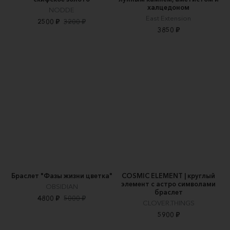
халцедоном
NODDE
East Extension
2500 ₽
3200 ₽
3850 ₽
Браслет "Фазы жизни цветка"
COSMIC ELEMENT | круглый
элемент с астро символами
OBSIDIAN
браслет
4800 ₽
5000 ₽
CLOVER.THINGS
5900 ₽