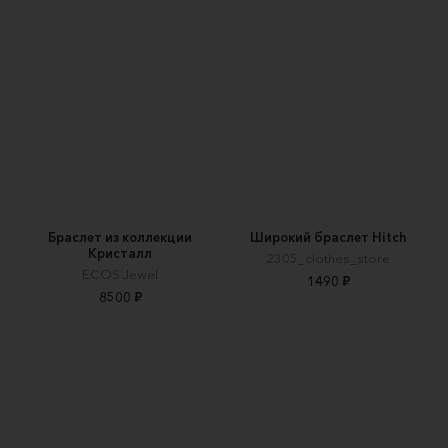
Браслет из коллекции
Широкий браслет Hitch
Кристалл
2305_clothes_store
ECOS Jewel
1490 ₽
8500 ₽