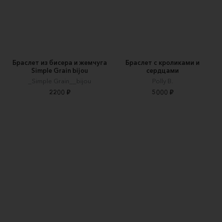
Браслет из бисера и жемчуга
Браслет с кроликами и
Simple Grain bijou
сердцами
_Simple Grain__bijou
Polly B.
2200 ₽
5000 ₽