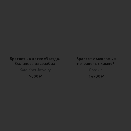
Браслет на нитке «Звезда-
Браслет с миксом из
баланса» из серебра
неграненых камней
Kate Kraft Jewelry
Sparkle
5000 ₽
16900 ₽