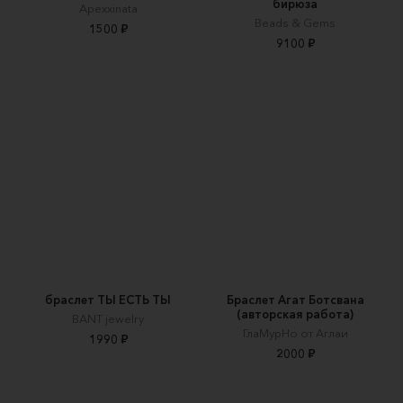
бирюза
Apexxinata
Beads & Gems
1500 ₽
9100 ₽
браслет ТЫ ЕСТЬ ТЫ
Браслет Агат Ботсвана
(авторская работа)
BANT jewelry
ГлаМурНо от Аглаи
1990 ₽
2000 ₽