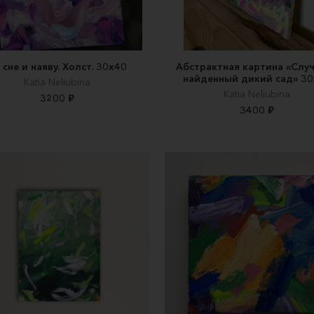
 сне и наяву. Холст. 30х40
Абстрактная картина «Слу
найденный дикий сад» 3
Katia Neliubina
Katia Neliubina
3200 ₽
3400 ₽