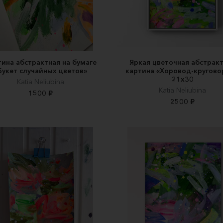
тина абстрактная на бумаге
Яркая цветочная абстрак
Букет случайных цветов»
картина «Хоровод-кругово
21х30
Katia Neliubina
Katia Neliubina
1500 ₽
2500 ₽