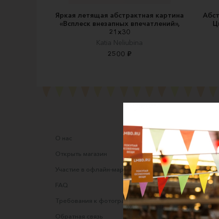
Яркая летящая абстрактная картина
Абст
«Всплеск внезапных впечатлений»,
Ц
21х30
Katia Neliubina
2500 ₽
О нас
Соглаше
Открыть магазин
Правила
Участие в офлайн-маркете
Оферта
FAQ
Оферта
Требования к фотографиям
Полити
Обратная связь
Согласи