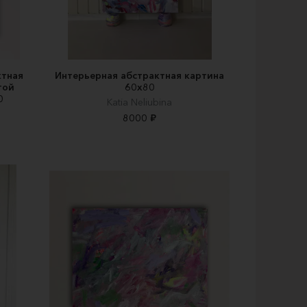
ктная
Интерьерная абстрактная картина
той
60х80
0
Katia Neliubina
8000 ₽