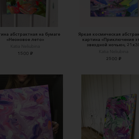
тина абстрактная на бумаге
Яркая космическая абстра
«Неоновое лето»
картина «Приключения э
звездной ночью», 21х3
Katia Neliubina
Katia Neliubina
1500 ₽
2500 ₽