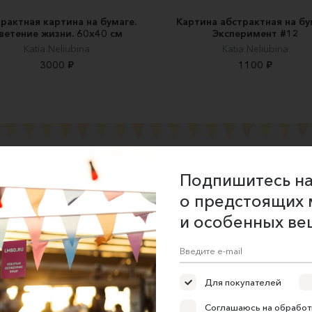
рактная картина на бумаге.
Картина абстрактная на бу
ветение жизни. 60х40 см
Эксперимент #12
Katia Neliubina
Katia Neliubina
3000 ₽
1100 ₽
Подпишитесь на
ние об оказании услуг
о предстоящих 
и особенных ве
 сайта
 для продавцов
 для покупателей
Для покупателей
ка конфиденциальности
Соглашаюсь на обработ
е на обработку персональных