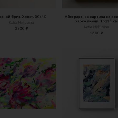
есной бриз. Холст. 30х40
Абстрактная картина на хол
хаосе линий. 15х15 см
Katia Neliubina
Katia Neliubina
3200 ₽
1500 ₽