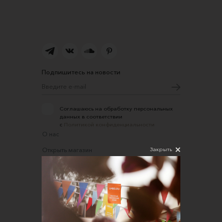
Подпишитесь на новости
Соглашаюсь на обработку персональных
данных в соответствии
с
Политикой конфиденциальности
О нас
Закрыть
Открыть магазин
Участие в офлайн-маркете
FAQ
Требования к фотографиям
Обратная связь