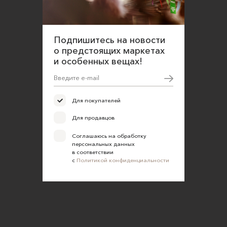
Соглашение об оказании услуг
Правила сайта
Подпишитесь на новости
Оферта для продавцов
о предстоящих маркетах
Оферта для покупателей
и особенных вещах!
Политика конфиденциальности
Согласие на обработку персональных данных
Для покупателей
Для продавцов
Соглашаюсь на обработку
персональных данных
в соответствии
с
Политикой конфиденциальности