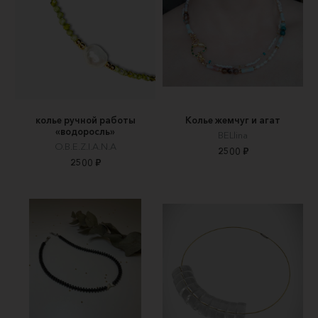
колье ручной работы
Колье жемчуг и агат
«водоросль»
BELlina
O.B.E.Z.I.A.N.A
2500 ₽
2500 ₽