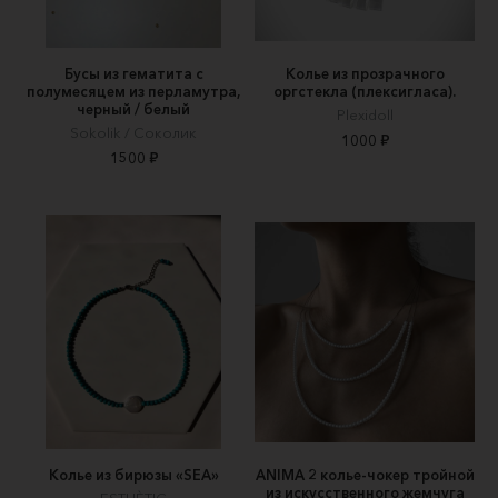
Бусы из гематита с
Колье из прозрачного
полумесяцем из перламутра,
оргстекла (плексигласа).
черный / белый
Plexidoll
Sokolik / Соколик
1000 ₽
1500 ₽
Колье из бирюзы «SEA»
ANIMA 2 колье-чокер тройной
из искусственного жемчуга