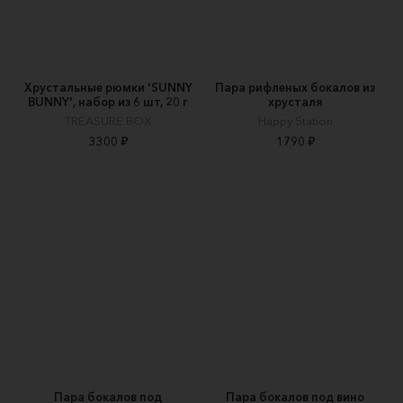
Хрустальные рюмки 'SUNNY
Пара рифленых бокалов из
BUNNY', набор из 6 шт, 20 г
хрусталя
TREASURE BOX
Happy Station
3300 ₽
1790 ₽
Пара бокалов под
Пара бокалов под вино