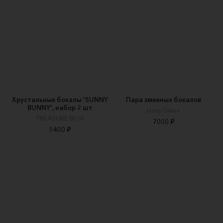
Хрустальные бокалы 'SUNNY
Пара змеиных бокалов
BUNNY', набор 2 шт
Lissy Glass
TREASURE BOX
7000 ₽
5400 ₽