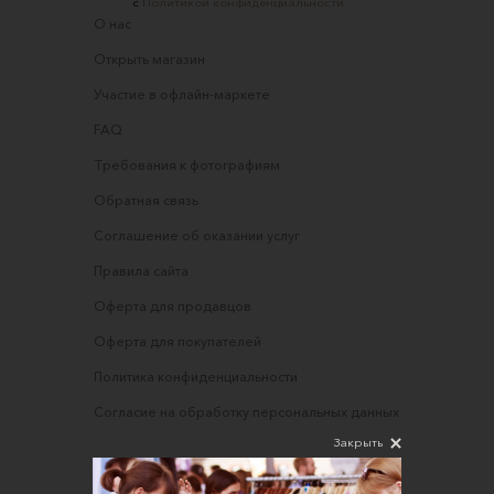
с
Политикой конфиденциальности
О нас
Открыть магазин
Участие в офлайн-маркете
FAQ
Требования к фотографиям
Обратная связь
Соглашение об оказании услуг
Правила сайта
Оферта для продавцов
Оферта для покупателей
Политика конфиденциальности
Согласие на обработку персональных данных
Закрыть