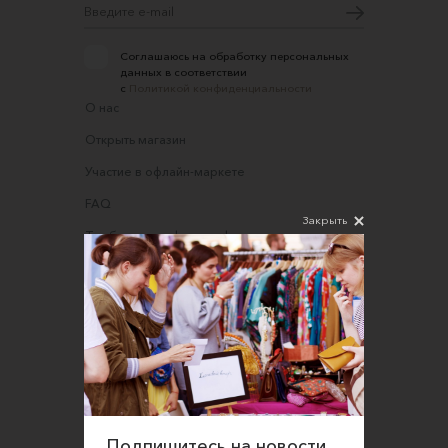
Соглашаюсь на обработку персональных
данных в соответствии
с
Политикой конфиденциальности
О нас
Открыть магазин
Участие в офлайн-маркете
FAQ
Закрыть
Требования к фотографиям
Обратная связь
Соглашение об оказании услуг
Правила сайта
Оферта для продавцов
Оферта для покупателей
Политика конфиденциальности
Подпишитесь на новости