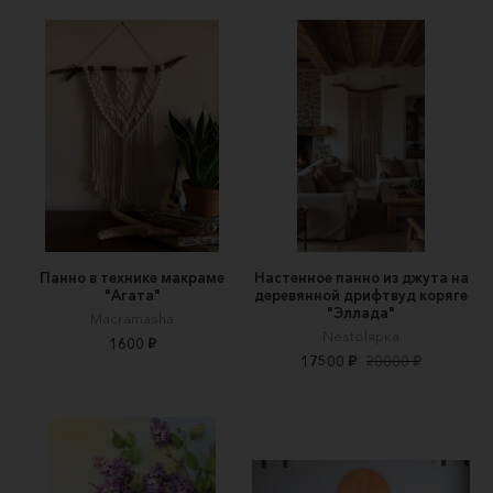
Панно в технике макраме
Настенное панно из джута на
"Агата"
деревянной дрифтвуд коряге
"Эллада"
Macramasha
Nestolярка
1600 ₽
17500 ₽
20000 ₽