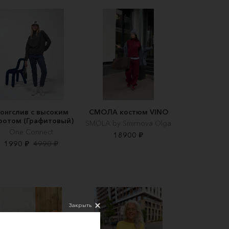
онгслив с высоким
СМОЛА костюм VINO
ротом (Графитовый)
SMOLA by Smirnova Olga
One Connect
18900 ₽
1990 ₽
4990 ₽
Закрыть