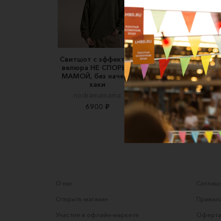
Свитшот с эффектом
Лонгслив розовый
велюра НЕ СПОРЬ С
вырезами
МАМОЙ, без начеса,
Made in Karma
хаки
4500 ₽
nodramamama
6900 ₽
О нас
Соглаше
Открыть магазин
Правила
Участие в офлайн-маркете
Оферта