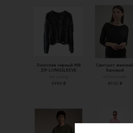
Лонгслив черный RIB
Свитшот женски
ZIP LONGSLEEVE
базовый
die young
mOoncreate
9999 ₽
4500 ₽