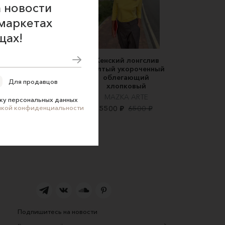
 новости
маркетах
щах!
итшот с плюшевыми
Женский лонгслив
рукавами
желтый укороченный
облегающий
Silk&Milk
Для продавцов
хлопковый
10900 ₽
MAZKA ARTE
ку персональных данных
икой конфиденциальности
5500 ₽
6500 ₽
Подпишитесь на новости