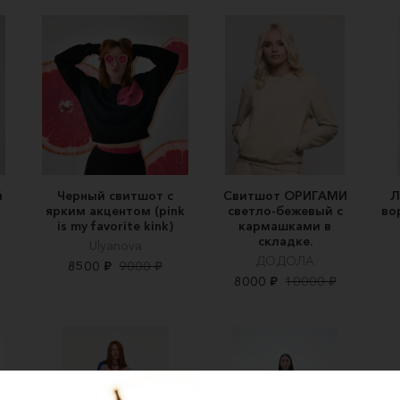
й
Черный свитшот с
Свитшот ОРИГАМИ
Л
ярким акцентом (pink
светло-бежевый с
во
is my favorite kink)
кармашками в
складке.
Ulyanova
ДОДОЛА
8500 ₽
9000 ₽
8000 ₽
10000 ₽