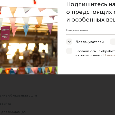
Подпишитесь на
о предстоящих 
и особенных ве
 с
Свитшот «Пэчворк
Стильный Бадлон/
Св
Электра»
Свитшот с эффектом
велюра оверсайз для
U know
Для покупателей
женщин
9500 ₽
10000 ₽
MOON18
Соглашаюсь на обработ
в соответствии с
Полит
4900 ₽
6200 ₽
ние об оказании услуг
 сайта
 для продавцов