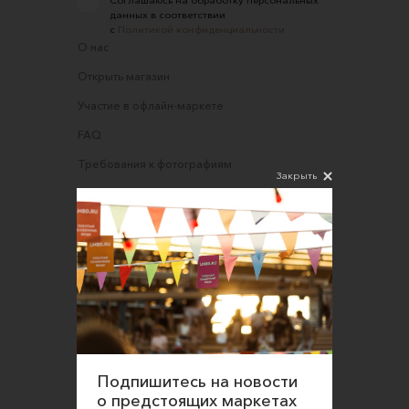
Соглашаюсь на обработку персональных
данных в соответствии
с
Политикой конфиденциальности
О нас
Открыть магазин
Участие в офлайн-маркете
FAQ
Требования к фотографиям
Закрыть
Обратная связь
Соглашение об оказании услуг
Правила сайта
Оферта для продавцов
Оферта для покупателей
Политика конфиденциальности
Согласие на обработку персональных данных
Подпишитесь на новости
о предстоящих маркетах