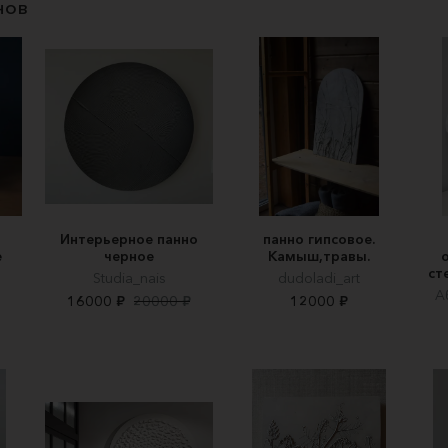
нов
Интерьерное панно
панно гипсовое.
е
черное
Камыш,травы.
ст
Studia_nais
dudoladi_art
А
16000 ₽
20000 ₽
12000 ₽