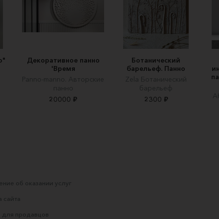
о"
Декоративное панно
Ботанический
'Время
барельеф. Панно
и
па
Panno-manno. Авторские
Zela Ботанический
панно
барельеф
А
20000 ₽
2300 ₽
ние об оказании услуг
 сайта
 для продавцов