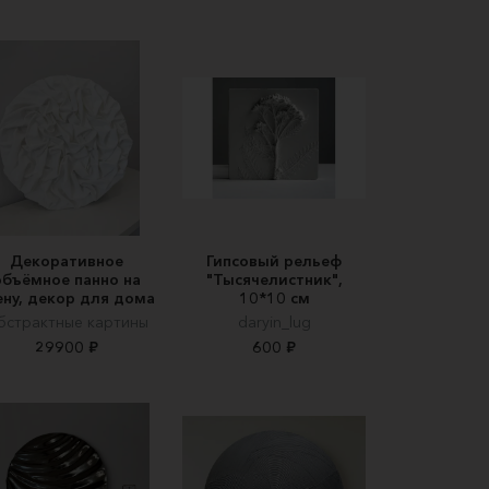
Декоративное
Гипсовый рельеф
объёмное панно на
"Тысячелистник",
ену, декор для дома
10*10 см
бстрактные картины
daryin_lug
29900 ₽
600 ₽