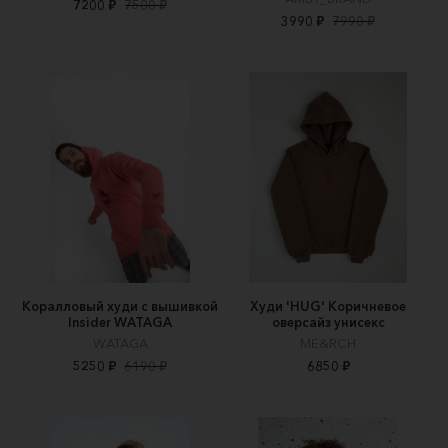
7200 ₽
7500 ₽
3990 ₽
7990 ₽
Коралловый худи с вышивкой
Худи 'HUG' Коричневое
Insider WATAGA
оверсайз унисекс
WATAGA
ME&RCH
5250 ₽
6190 ₽
6850 ₽