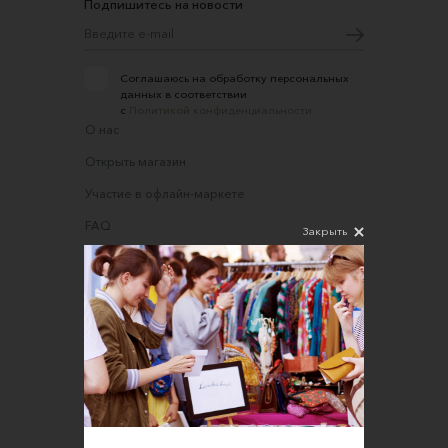
Подпишитесь на новости
Соглашаюсь на обработку персональных
данных в соответствии
с
Политикой конфиденциальности
О нас
Открыть магазин
Участие в офлайн-маркете
FAQ
Закрыть
Требования к фотографиям
Обратная связь
Соглашение об оказании услуг
Правила сайта
Оферта для продавцов
Оферта для покупателей