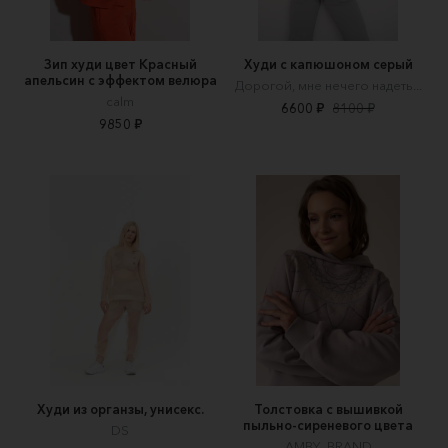
Зип худи цвет Красный
Худи с капюшоном серый
апельсин с эффектом велюра
Дорогой, мне нечего надеть...
calm
6600 ₽
8100 ₽
9850 ₽
Худи из органзы, унисекс.
Толстовка с вышивкой
пыльно-сиреневого цвета
DS
AMBY_BRAND