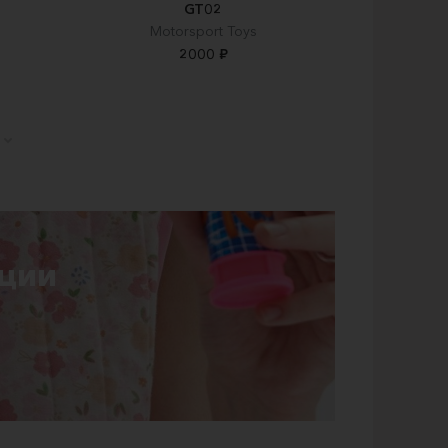
GT02
Motorsport Toys
2000 ₽
ции