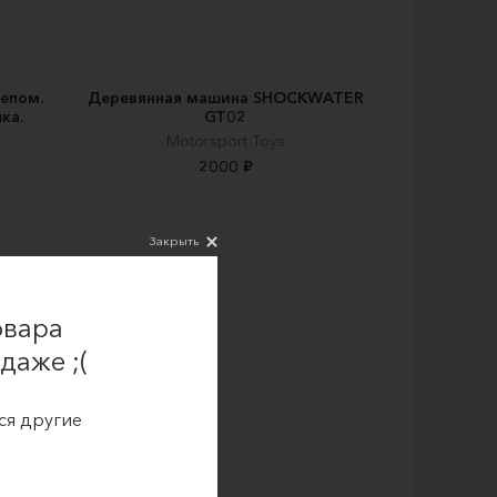
епом.
Деревянная машина SHOCKWATER
ка.
GT02
Motorsport Toys
2000 ₽
Закрыть
овара
даже ;(
ся другие