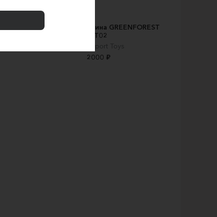
O GT02
Деревянная машина GREENFOREST
GT02
Motorsport Toys
2000 ₽