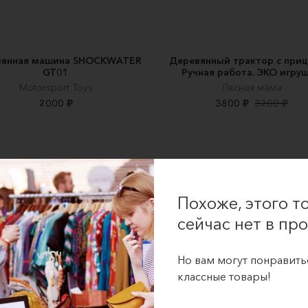
вянная машина SHOCKWATER
Деревянный трактор с приц
GT01
Ручная работа. ЭКО игруш
Motorsport Toys
Лесная мама
2000 ₽
3800 ₽
3200 ₽
Похоже, этого т
сейчас нет в про
Но вам могут понравить
классные товары!