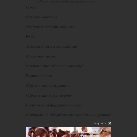
с
Политикой конфиденциальности
О нас
Открыть магазин
Участие в офлайн-маркете
FAQ
Требования к фотографиям
Обратная связь
Соглашение об оказании услуг
Правила сайта
Оферта для продавцов
Оферта для покупателей
Политика конфиденциальности
Согласие на обработку персональных данных
Закрыть