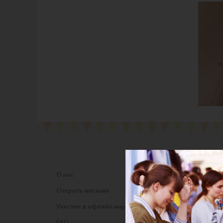
О нас
Соглаше
Открыть магазин
Правила
Участие в офлайн-маркете
Оферта
FAQ
Оферта