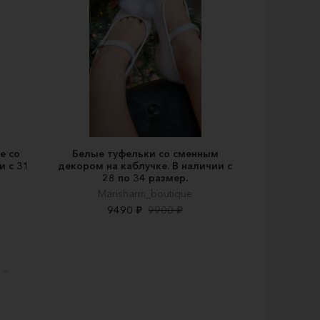
е со
Белые туфельки со сменным
и с 31
декором на каблучке. В наличии с
28 по 34 размер.
Marisharm_boutique
9490 ₽
9900 ₽