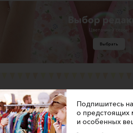
Выбор редак
Цветочный сезон
Выбрать
Подпишитесь на
ние об оказании услуг
о предстоящих 
 сайта
и особенных ве
 для продавцов
 для покупателей