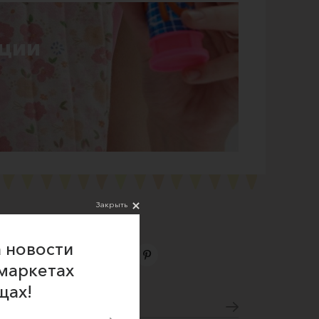
ции
Закрыть
 новости
маркетах
Подпишитесь на новости
щах!