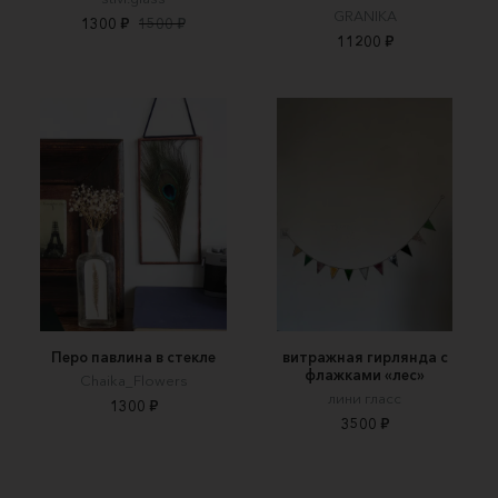
GRANIKA
1300 ₽
1500 ₽
11200 ₽
Перо павлина в стекле
витражная гирлянда с
флажками «лес»
Chaika_Flowers
лини гласс
1300 ₽
3500 ₽