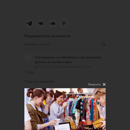
Подпишитесь на новости
Соглашаюсь на обработку персональных
данных в соответствии
с
Политикой конфиденциальности
О нас
Открыть магазин
Закрыть
Участие в офлайн-маркете
FAQ
Требования к фотографиям
Обратная связь
Соглашение об оказании услуг