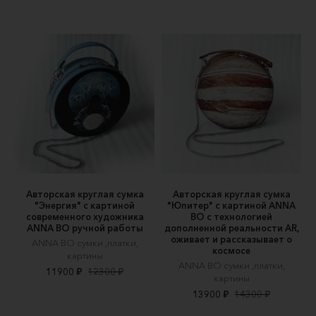
Авторская круглая сумка
Авторская круглая сумка
"Энергия" c картиной
"Юпитер" c картиной ANNA
современного художника
BO c технологией
ANNA BO ручной работы
дополненной реальности AR,
оживает и рассказывает о
ANNA BO сумки ,платки,
космосе
картины
ANNA BO сумки ,платки,
11900 ₽
12300 ₽
картины
13900 ₽
14300 ₽