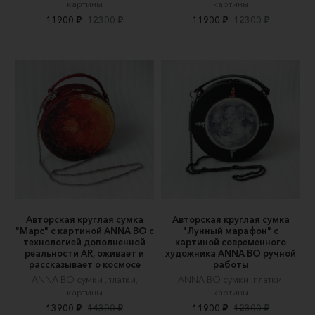
картины
картины
11900 ₽
12300 ₽
11900 ₽
12300 ₽
Авторская круглая сумка
Авторская круглая сумка
"Марс" c картиной ANNA BO c
"Лунный марафон" c
технологией дополненной
картиной современного
реальности AR, оживает и
художника ANNA BO ручной
рассказывает о космосе
работы
ANNA BO сумки ,платки,
ANNA BO сумки ,платки,
картины
картины
13900 ₽
14300 ₽
11900 ₽
12300 ₽