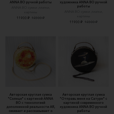
ANNA BO ручной работы
художника ANNA BO ручной
работы
ANNA BO сумки ,платки,
ANNA BO сумки ,платки,
картины
картины
11900 ₽
12300 ₽
11900 ₽
12300 ₽
Авторская круглая сумка
Авторская круглая сумка
"Солнце" c картиной ANNA
"Отправь меня на Сатурн" c
BO c технологией
картиной современного
дополненной реальности AR,
художника ANNA BO ручной
оживает и рассказывает о
работы