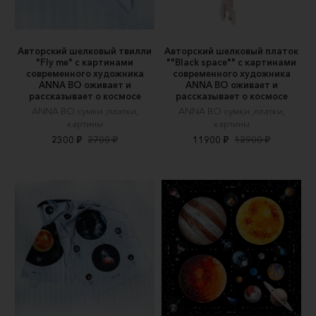
Авторский шелковый твилли
Авторский шелковый платок
"Fly me" c картинами
""Black space"" c картинами
современного художника
современного художника
ANNA BO оживает и
ANNA BO оживает и
рассказывает о космосе
рассказывает о космосе
ANNA BO сумки ,платки,
ANNA BO сумки ,платки,
картины
картины
2300 ₽
2700 ₽
11900 ₽
12900 ₽