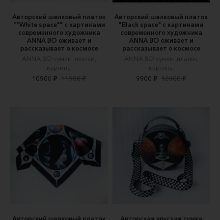
Авторский шелковый платок
Авторский шелковый платок
""White space"" c картинами
"Black space" c картинами
современного художника
современного художника
ANNA BO оживает и
ANNA BO оживает и
рассказывает о космосе
рассказывает о космосе
ANNA BO сумки ,платки,
ANNA BO сумки ,платки,
картины
картины
10900 ₽
11900 ₽
9900 ₽
10900 ₽
Авторский шелковый платок
Авторская круглая сумка