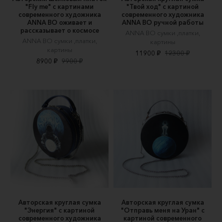
"Fly me" c картинами
"Твой ход" c картиной
современного художника
современного художника
ANNA BO оживает и
ANNA BO ручной работы
рассказывает о космосе
ANNA BO сумки ,платки,
ANNA BO сумки ,платки,
картины
картины
11900 ₽
12300 ₽
8900 ₽
9900 ₽
Авторская круглая сумка
Авторская круглая сумка
"Энергия" c картиной
"Отправь меня на Уран" c
современного художника
картиной современного