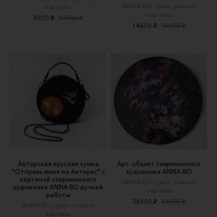
ANNA BO сумки ,платки,
картины
картины
9900 ₽
10900 ₽
14650 ₽
15900 ₽
Авторская круглая сумка
Арт-объект современного
"Отправь меня на Антирес" c
художника ANNA BO
картиной современного
ANNA BO сумки ,платки,
художника ANNA BO ручной
картины
работы
26900 ₽
27900 ₽
ANNA BO сумки ,платки,
картины