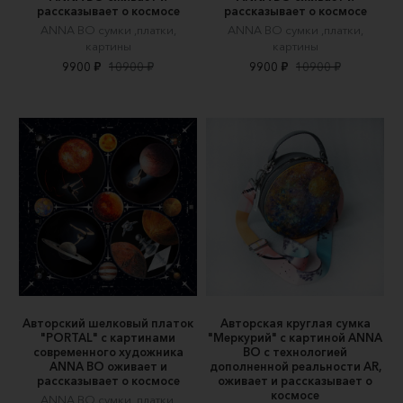
рассказывает о космосе
рассказывает о космосе
ANNA BO сумки ,платки,
ANNA BO сумки ,платки,
картины
картины
9900 ₽
10900 ₽
9900 ₽
10900 ₽
Авторский шелковый платок
Авторская круглая сумка
"PORTAL" c картинами
"Меркурий" c картиной ANNA
современного художника
BO c технологией
ANNA BO оживает и
дополненной реальности AR,
рассказывает о космосе
оживает и рассказывает о
космосе
ANNA BO сумки ,платки,