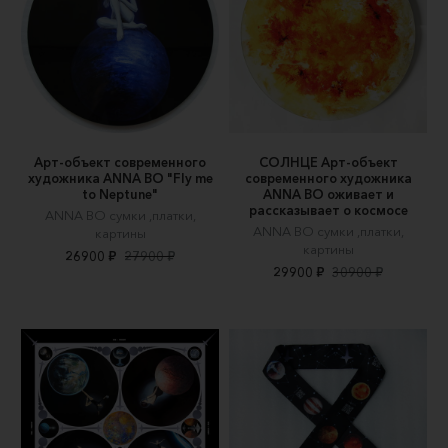
Арт-объект современного
СОЛНЦЕ Арт-объект
художника ANNA BO "Fly me
современного художника
to Neptune"
ANNA BO оживает и
рассказывает о космосе
ANNA BO сумки ,платки,
ANNA BO сумки ,платки,
картины
картины
26900 ₽
27900 ₽
29900 ₽
30900 ₽