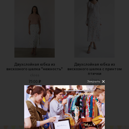
Двухслойная юбка из
Двухслойная юбка из
вискозного шелка "нежность"
вискозного шелка с принтом
птички
closs
closs
Закрыть
7500 ₽
7500 ₽
Все товары магазина