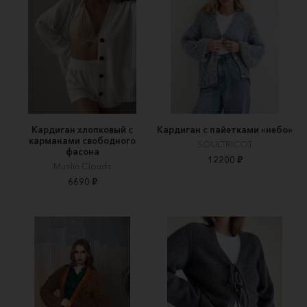
Кардиган хлопковый с
Кардиган с пайетками «небо»
карманами свободного
SOULTRICOT
фасона
12200 ₽
Muslin Clouds
6690 ₽