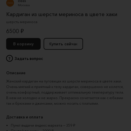
closs
Москва
Кардиган из шерсти мериноса в цвете хаки
шерсть мериноса
6500 ₽
В корзину
Купить сейчас
?
Задать вопрос
Описание
Женский кардиган на пуговицах из шерсти мериноса в цвете хаки. 
Очень мягкий и приятный к телу кардиган, совершенно не колется, 
очень комфортный, поддерживает оптимальную температуру тела. 
В нем не холодно и не жарко. Прекрасно сочетается как с юбками 
так и брюками и джинсами, можно носить с платьями.
Доставка и оплата
Пункт выдачи яндекс маркета — 359 ₽
Почтой по миру — 2000 ₽