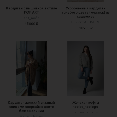
Кардиган с вышивкой в стиле
Укороченный кардиган
POP ART
голубого цвета (меланж) из
кашемира
Knit_mafia
BERRYCASHMERE
15000 ₽
10900 ₽
Кардиган женский вязаный
Женская кофта
спицами оверсайз в цвете
teplee_teplogo
беж в наличии
теплее тёплого
Medel_clothes