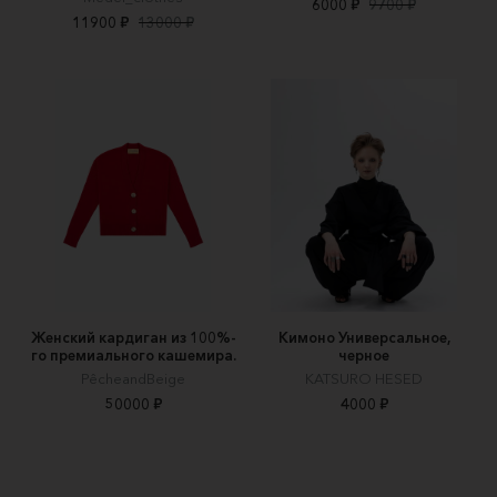
6000 ₽
9700 ₽
11900 ₽
13000 ₽
Женский кардиган из 100%-
Кимоно Универсальное,
го премиального кашемира.
черное
PêcheandBeige
KATSURO HESED
50000 ₽
4000 ₽