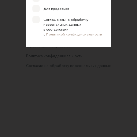
Обратная связь
Для продавцов
Соглашение об оказании услуг
Соглашаюсь на обработку
персональных данных
Правила сайта
в соответствии
с
Политикой конфиденциальности
Оферта для продавцов
Оферта для покупателей
Политика конфиденциальности
Согласие на обработку персональных данных