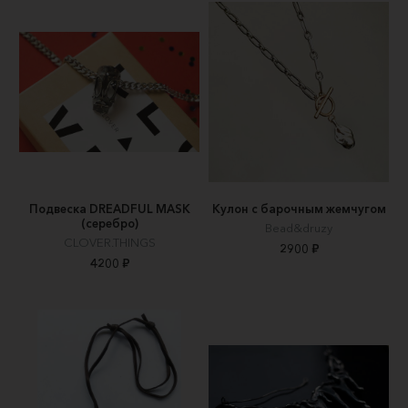
Подвеска DREADFUL MASK
Кулон с барочным жемчугом
(серебро)
Bead&druzy
CLOVER.THINGS
2900 ₽
4200 ₽