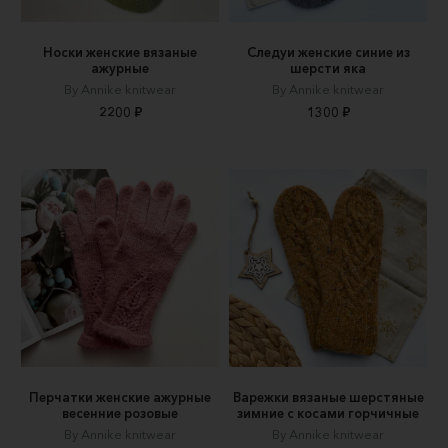
Носки женские вязаные
Следуи женские синие из
ажурные
шерсти яка
By Annike knitwear
By Annike knitwear
2200 ₽
1300 ₽
Перчатки женские ажурные
Варежки вязаные шерстяные
весенние розовые
зимние с косами горчичные
By Annike knitwear
By Annike knitwear