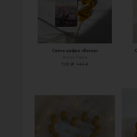
Свеча цифра «Весна»
С
Honey Flame
100 ₽
149 ₽