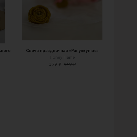
ьного
Свеча праздничная «Ранункулюс»
Honey Flame
359 ₽
449 ₽