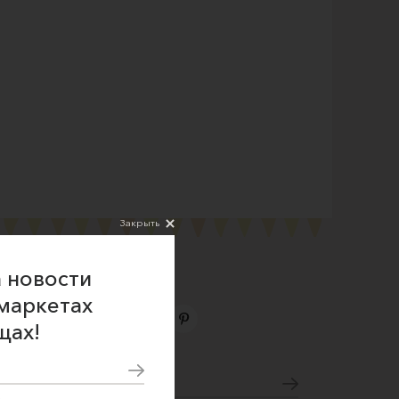
Закрыть
 новости
маркетах
щах!
Подпишитесь на новости