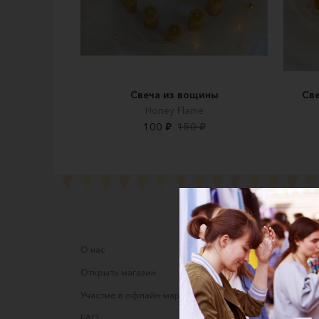
Свеча из вощины
Све
Honey Flame
100 ₽
150 ₽
О нас
Соглаше
Открыть магазин
Правила
Участие в офлайн-маркете
Оферта
FAQ
Оферта