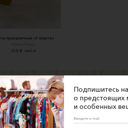
ча праздничная «8 марта»
Honey Flame
359 ₽
449 ₽
Подпишитесь на
о предстоящих 
ние об оказании услуг
и особенных ве
 сайта
 для продавцов
 для покупателей