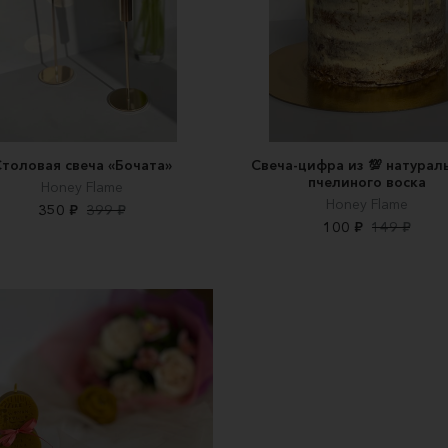
толовая свеча «Бочата»
Свеча-цифра из 💯 натурал
пчелиного воска
Honey Flame
Honey Flame
350 ₽
399 ₽
100 ₽
149 ₽