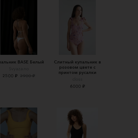
пальник BASE Белый
Слитный купальник в
розовом цвете с
Svyaza.no
принтом русалки
2500 ₽
2900 ₽
closs
6000 ₽