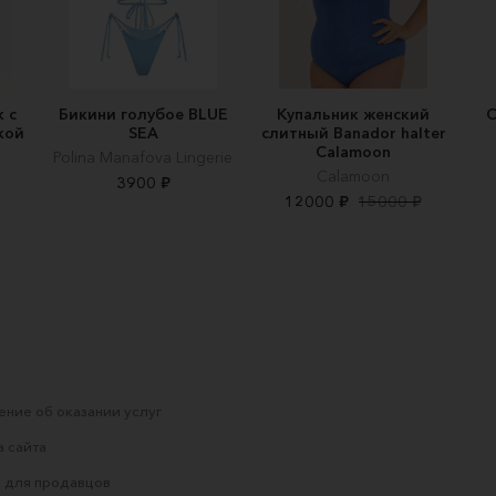
 с
Бикини голубое BLUE
Купальник женский
С
кой
SEA
слитный Banador halter
Calamoon
Polina Manafova Lingerie
Calamoon
3900 ₽
12000 ₽
15000 ₽
ние об оказании услуг
 сайта
 для продавцов