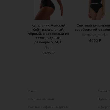
Купальник женский
Слитный купальник
Кейт раздельный,
серебристой отдел
чёрный, с вставками из
Kostrova_studio
сетки, чёрный,
6000 ₽
размеры S, M, L.
Ляля
9499 ₽
О нас
Соглаше
Открыть магазин
Правила
Участие в офлайн-маркете
Оферта