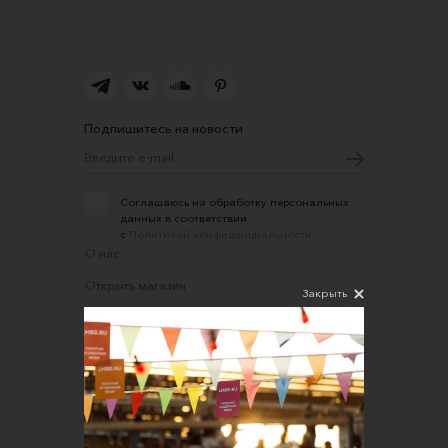
Подпишитесь на новости
Соглашаюсь на обработку персональных
данных в соответствии
с
Политикой конфиденциальности
О нас
Открыть магазин
Закрыть
Участие в офлайн-маркете
FAQ
Требования к фотографиям
Обратная связь
Соглашение об оказании услуг