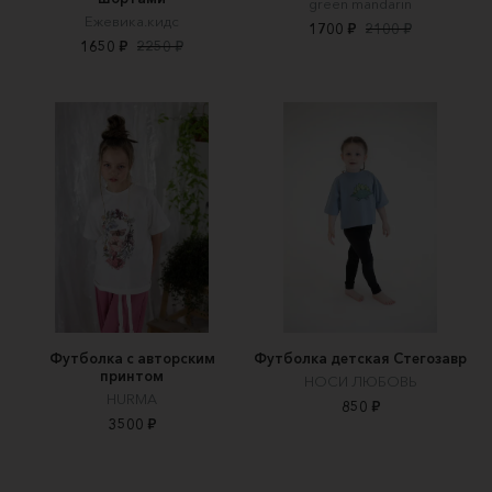
green mandarin
Ежевика.кидс
1700 ₽
2100 ₽
1650 ₽
2250 ₽
Футболка с авторским
Футболка детская Стегозавр
принтом
НОСИ ЛЮБОВЬ
HURMA
850 ₽
3500 ₽