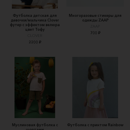
Футболка детская для
Многоразовые стикеры для
девочки/мальчика Clover
одежды ZAAP
футер с эффектом велюра
ZAAP
цвет Тофу
700 ₽
CLOVER
2200 ₽
Муслиновая футболка с
Футболка с принтом Rainbow
шортами