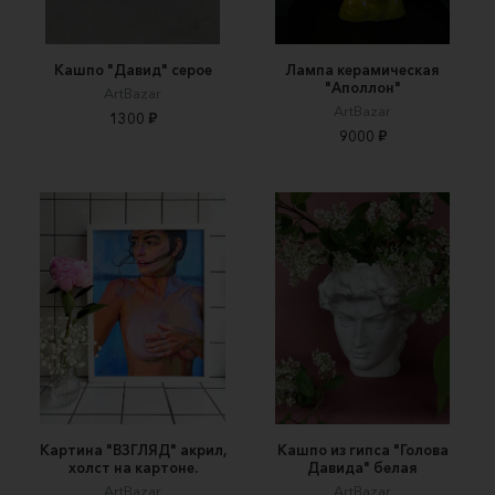
Кашпо "Давид" серое
Лампа керамическая
"Аполлон"
ArtBazar
ArtBazar
1300 ₽
9000 ₽
Картина "ВЗГЛЯД" акрил,
Кашпо из гипса "Голова
холст на картоне.
Давида" белая
ArtBazar
ArtBazar