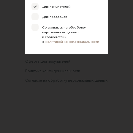
FAQ
Для покупателей
Требования к фотографиям
Для продавцов
Обратная связь
Соглашаюсь на обработку
персональных данных
Соглашение об оказании услуг
в соответствии
с
Политикой конфиденциальности
Правила сайта
Оферта для продавцов
Оферта для покупателей
Политика конфиденциальности
Согласие на обработку персональных данных