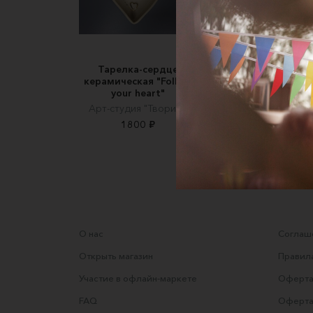
Тарелка-сердце
Тарелка керамичес
керамическая "Follow
"Ракушка", с золот
your heart"
элементами
Арт-студия "Творим"
Арт-студия "Твори
1800 ₽
2600 ₽
О нас
Соглаше
Открыть магазин
Правила
Участие в офлайн-маркете
Оферта
FAQ
Оферта