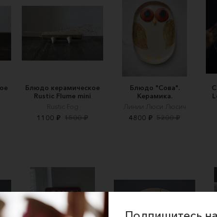
ое
Блюдо керамическое
Блюдо "Сова".
С
Rustic Flume mini
Керамика.
L
Rustic Fog
Линии Люси Люсич
1100 ₽
1500 ₽
4800 ₽
5200 ₽
Подпишитесь на