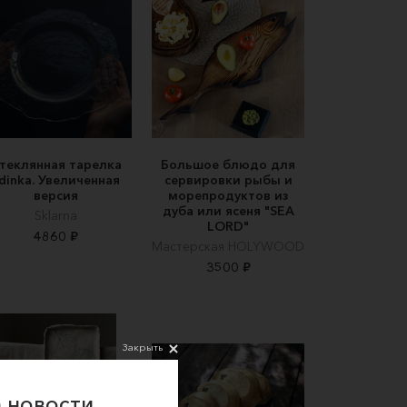
теклянная тарелка
Большое блюдо для
dinka. Увеличенная
сервировки рыбы и
версия
морепродуктов из
дуба или ясеня "SEA
Sklarna
LORD"
4860 ₽
Мастерская HOLYWOOD
3500 ₽
Закрыть
 новости