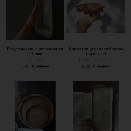
Блюдо лохань липовая серая
Конфетница из капа березы
«Поле»
(на ножке)
KTUdecor
MY DADS WOODZ
5400 ₽
6800 ₽
3500 ₽
4500 ₽