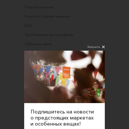
Открыть магазин
Участие в офлайн-маркете
FAQ
Требования к фотографиям
Обратная связь
Закрыть
Соглашение об оказании услуг
Правила сайта
Оферта для продавцов
Оферта для покупателей
Политика конфиденциальности
Согласие на обработку персональных данных
Подпишитесь на новости
о предстоящих маркетах
и особенных вещах!