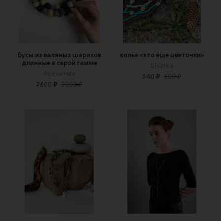
Бусы из валяных шариков
колье «это еще цветочки»
длинные в серой гамме
biserka
Apexxinata
540 ₽
600 ₽
2600 ₽
3000 ₽