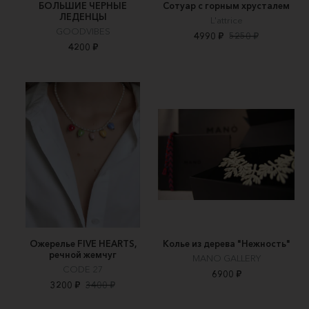
БОЛЬШИЕ ЧЕРНЫЕ
Сотуар с горным хрусталем
ЛЕДЕНЦЫ
L'attrice
GOODVIBES
4990 ₽
5250 ₽
4200 ₽
Ожерелье FIVE HEARTS,
Колье из дерева "Нежность"
речной жемчуг
MANO GALLERY
CODE 27
6900 ₽
3200 ₽
3400 ₽