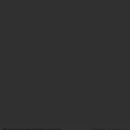
Мы используем файлы cookie в
Принять и закрыть