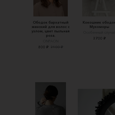
Ободок бархатный
Кокошник ободо
женский для волос с
Мухоморы
узлом, цвет пыльная
Особенный случа
роза.
2700 ₽
ONPAON
800 ₽
2100 ₽