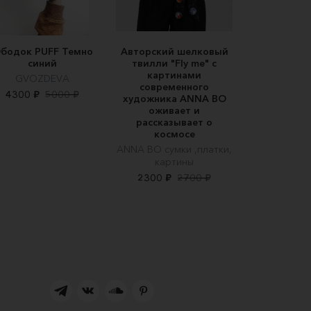
бодок PUFF Темно
Авторский шелковый
синий
твилли "Fly me" c
картинами
GVOZDEVA
современного
4300 ₽
5000 ₽
художника ANNA BO
оживает и
рассказывает о
космосе
ANNA BO сумки ,платки,
картины
2300 ₽
2700 ₽