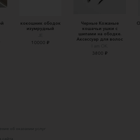
ой
кокошник ободок
Черные Кожаные
О
изумрудный
кошачьи ушки с
шипами на ободке.
JE
Аксессуар для волос
₽
10000 ₽
I am OK.
3800 ₽
ние об оказании услуг
 сайта