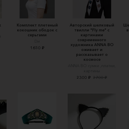
к
Комплект плетеный
Авторский шелковый
Ше
кокошник ободок с
твилли "Fly me" c
в
серьгами
картинами
й
современного
Dи
художника ANNA BO
1650 ₽
оживает и
рассказывает о
космосе
ANNA BO сумки ,платки,
картины
2300 ₽
2700 ₽