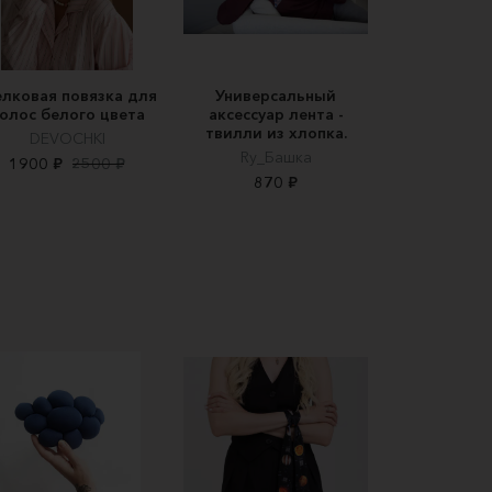
лковая повязка для
Универсальный
олос белого цвета
аксессуар лента -
твилли из хлопка.
DEVOCHKI
Ry_Башка
1900 ₽
2500 ₽
870 ₽