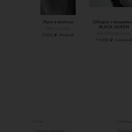
Лула в волосы
Ободок с вышивк
BLACK QUEEN
Место Силы
BlackBlackBySony
2300 ₽
2500 ₽
11900 ₽
13900 
О нас
Соглаше
Открыть магазин
Правила